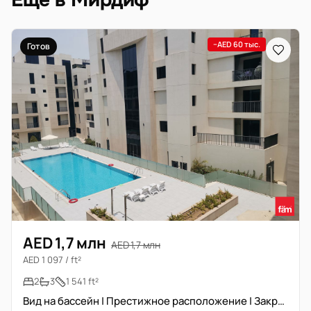
Ещё в Мирдиф
−AED 60 тыс.
Готов
AED 1,7 млн
AED 1,7 млн
AED 1 097 / ft²
2
3
1 541 ft²
Вид на бассейн | Престижное расположение | Закрытая кухня