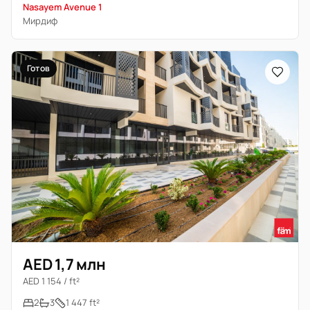
Nasayem Avenue 1
Мирдиф
Готов
AED 1,7 млн
AED 1 154 / ft²
2
3
1 447 ft²