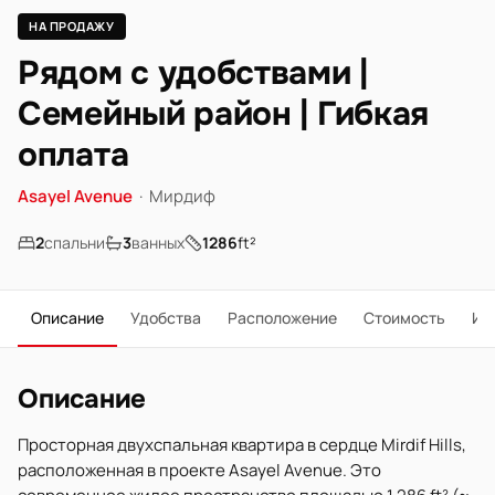
НА ПРОДАЖУ
Рядом с удобствами |
Семейный район | Гибкая
оплата
Asayel Avenue
·
Мирдиф
2
спальни
3
ванных
1286
ft²
Описание
Удобства
Расположение
Стоимость
Ип
Описание
Просторная двухспальная квартира в сердце Mirdif Hills,
расположенная в проекте Asayel Avenue. Это