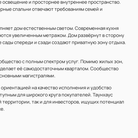
 освещение и просторнее внутреннее пространство.
рные спальни отвечают требованиям семей и
олняет дом естественным светом. Современная кухня
ются увеличенным метражом. Дом развёрнут в сторону
 сады спереди и сзади создают приватную зону отдыха.
общество с полным спектром услуг. Помимо жилых зон,
о делает её самодостаточным кварталом. Сообщество
основными магистралями.
 ориентацией на качество исполнения и удобство
тупным для широкого круга покупателей. Таунхаус
й территории, так и для инвесторов, ищущих потенциал
е.