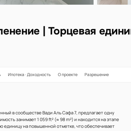
еленение | Торцевая един
ь
Ипотека · Доходность
О проекте
Разрешение
енный в сообществе Вади Аль Сафа 7, предлагает одну
ость занимает 1 059 ft² (≈ 98 m²) и находится на этапе
ю единицу на повышенной отметке, что обеспечивает