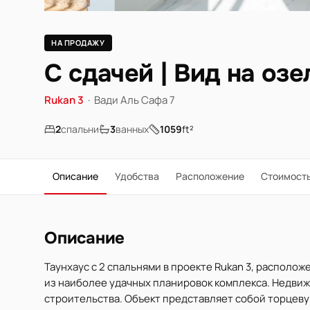
НА ПРОДАЖУ
С сдачей | Вид на оз
Rukan 3
·
Вади Аль Сафа 7
2
спальни
3
ванных
1059
ft²
Описание
Удобства
Расположение
Стоимост
Описание
Таунхаус с 2 спальнями в проекте Rukan 3, располож
из наиболее удачных планировок комплекса. Недвижим
строительства. Объект представляет собой торцеву