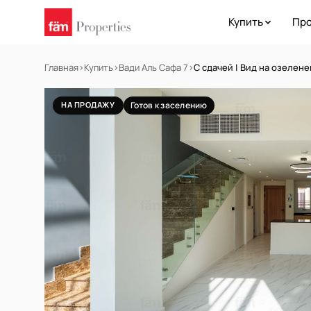
Купить
Про
Главная
›
Купить
›
Вади Аль Сафа 7
›
С сдачей | Вид на озелен
НА ПРОДАЖУ
Готов к заселению