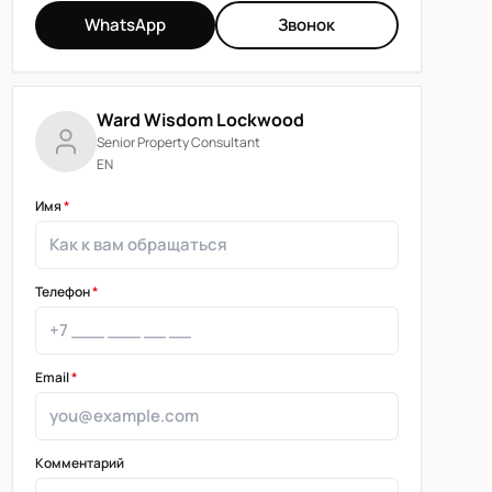
WhatsApp
Звонок
Ward Wisdom Lockwood
Senior Property Consultant
EN
Имя
*
Телефон
*
Email
*
Комментарий