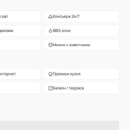
 зал
Консьерж 24/7
арковка
BBQ-зона
Можно с животными
интернет
Премиум кухня
Балкон / терраса