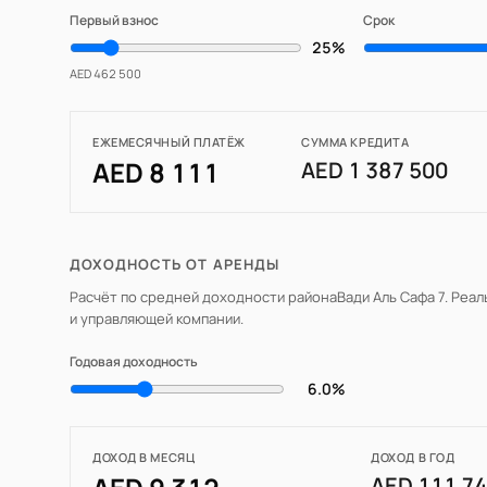
Первый взнос
Срок
25%
AED 462 500
ЕЖЕМЕСЯЧНЫЙ ПЛАТЁЖ
СУММА КРЕДИТА
AED 8 111
AED 1 387 500
ДОХОДНОСТЬ ОТ АРЕНДЫ
Расчёт по средней доходности района
Вади Аль Сафа 7
. Реа
и управляющей компании.
Годовая доходность
6.0%
ДОХОД В МЕСЯЦ
ДОХОД В ГОД
AED 111 7