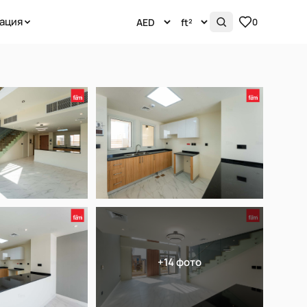
ация
0
+14 фото