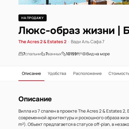
НА ПРОДАЖУ
Люкс-образ жизни | Б
The Acres 2 & Estates 2
·
Вади Аль Сафа 7
7
спальни
7
ванных
10159
ft²
Вид на море
Описание
Удобства
Расположение
Стоимост
Описание
Вилла из 7 спален в проекте The Acres 2 & Estates 2
современной архитектуры и роскошного образа жизни
m²). Объект предлагается в статусе off-plan, в нез