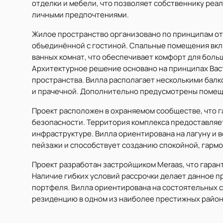
отделки и мебели, что позволяет собственнику реа
личными предпочтениями.
Жилое пространство организовано по принципам от
объединённой с гостиной. Спальные помещения вк
ванных комнат, что обеспечивает комфорт для боль
Архитектурное решение основано на принципах Вас
пространства. Вилла располагает несколькими балк
и прачечной. Дополнительно предусмотрены помеще
Проект расположен в охраняемом сообществе, что г
безопасности. Территория комплекса предоставляе
инфраструктуре. Вилла ориентирована на лагуну и 
пейзажи и способствует созданию спокойной, гарм
Проект разработан застройщиком Meraas, что гаран
Наличие гибких условий рассрочки делает данное 
портфеля. Вилла ориентирована на состоятельных 
резиденцию в одном из наиболее престижных район