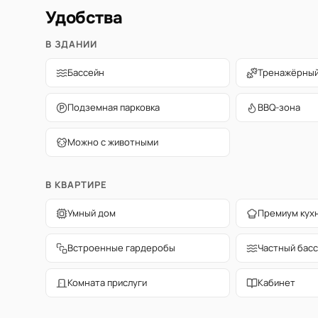
Удобства
В ЗДАНИИ
Бассейн
Тренажёрный
Подземная парковка
BBQ-зона
Можно с животными
В КВАРТИРЕ
Умный дом
Премиум кух
Встроенные гардеробы
Частный бас
Комната прислуги
Кабинет