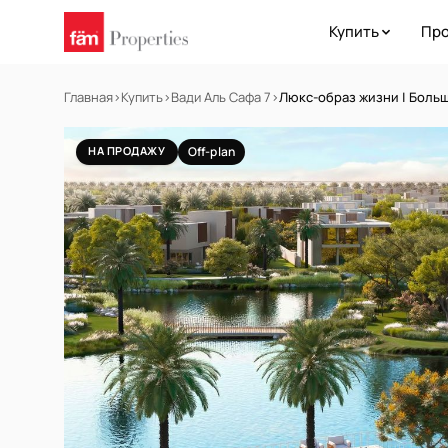
Купить
Про
Главная
›
Купить
›
Вади Аль Сафа 7
›
Люкс-образ жизни | Большо
НА ПРОДАЖУ
Off-plan