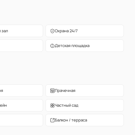
 зал
Охрана 24/7
Детская площадка
ня
Прачечная
сейн
Частный сад
Балкон / терраса