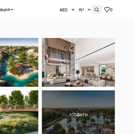
ация
0
+11 фото