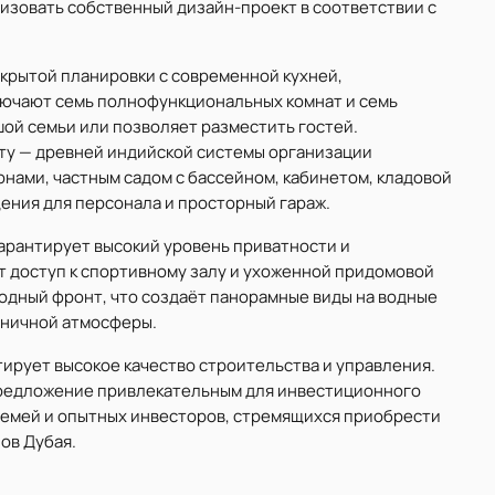
лизовать собственный дизайн-проект в соответствии с
крытой планировки с современной кухней,
лючают семь полнофункциональных комнат и семь
шой семьи или позволяет разместить гостей.
ту — древней индийской системы организации
онами, частным садом с бассейном, кабинетом, кладовой
ния для персонала и просторный гараж.
арантирует высокий уровень приватности и
т доступ к спортивному залу и ухоженной придомовой
водный фронт, что создаёт панорамные виды на водные
оничной атмосферы.
тирует высокое качество строительства и управления.
предложение привлекательным для инвестиционного
семей и опытных инвесторов, стремящихся приобрести
ов Дубая.