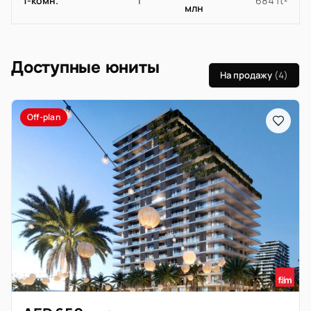
1-комн.
1
684 ft²
млн
Доступные юниты
На продажу
(4)
Off-plan