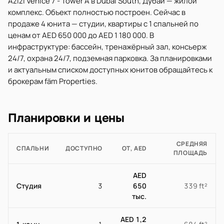
Azizi Venice 7 - Tower A в Dubai South, Дубай — жилой
комплекс. Объект полностью построен. Сейчас в
продаже 4 юнита — студии, квартиры с 1 спальней по
ценам от AED 650 000 до AED 1 180 000. В
инфраструктуре: бассейн, тренажёрный зал, консьерж
24/7, охрана 24/7, подземная парковка. За планировками
и актуальным списком доступных юнитов обращайтесь к
брокерам fäm Properties.
Планировки и цены
СРЕДНЯЯ
СПАЛЬНИ
ДОСТУПНО
ОТ, AED
ПЛОЩАДЬ
AED
Студия
3
650
339 ft²
тыс.
AED 1,2