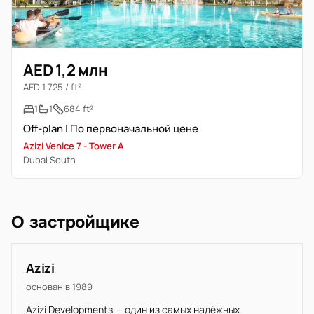
AED 1,2 млн
AED 1 725 / ft²
1
1
684 ft²
Off-plan | По первоначальной цене
Azizi Venice 7 - Tower A
Dubai South
О застройщике
Azizi
основан в 1989
Azizi Developments — один из самых надёжных