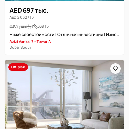
AED 697 тыс.
AED 2 062 / ft²
Студия
1
338 ft²
Ниже себестоимости | Отличная инвестиция | Изысканная жизнь
Azizi Venice 7 - Tower A
Dubai South
Off-plan