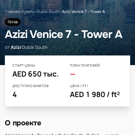
Главная
›
Купить
›
Dubai South
›
Azizi Venice 7 - Tower A
Готов
Azizi Venice 7 - Tower A
от
Azizi
·
Dubai South
СТАРТ ЦЕНЫ
ПЛАН ПЛАТЕЖЕЙ
AED 650 тыс.
—
ДОСТУПНО ЮНИТОВ
ЦЕНА / FT²
4
AED 1 980 / ft²
О проекте