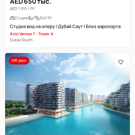
AED 650 тыс.
AED 1 915 / ft²
Студия
1
340 ft²
Студия вид на оперу | Дубай Саут | Близ аэропорта
Azizi Venice 7 - Tower A
Dubai South
Off-plan