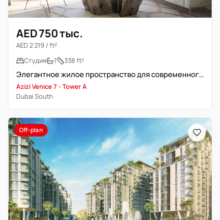
AED 750 тыс.
AED 2 219 / ft²
Студия
1
338 ft²
Элегантное жилое пространство для современного комфорта
Azizi Venice 7 - Tower A
Dubai South
Off-plan