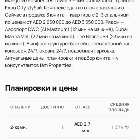
Mangrove Residences Tower 3 — жилой комплекс в районе
Expo City, Дубай. Комплекс сдан и готов к заселению.
Сейчас в продаже 3 юнита — квартиры с 2–3 спальнями
по ценам от AED 2 650 000 до AED 3 550 000. Рядом —
Аэропорт DWC (Al Maktoum) (12 мин на машине), Dubai
Marina Mall (22 мин на машине), The Beach JBR (23 мин на
машине). В инфраструктуре: бассейн, тренажёрный зал,
консьерж 24/7, охрана 24/7, подземная парковка.
Актуальные цены, планировки и подбор юнита — у
консультантов fäm Properties.
Планировки и цены
СРЕДНЯЯ
СПАЛЬНИ
ДОСТУПНО
ОТ, AED
ПЛОЩАДЬ
AED 2,7
2-комн.
1
1 374 ft²
млн