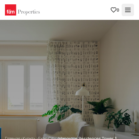
0
Главная
›
Купить
›
Expo City
›
Mangrove Residences Tower 3