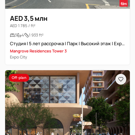
AED 3,5 млн
AED 1 785 / ft²
3
4
1 933 ft²
Студия | 5 лет рассрочка | Парк | Высокий этаж | Expo Expert
Mangrove Residences Tower 3
Expo City
Off-plan