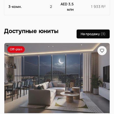
AED 3,5
3-комн.
2
1 933 ft²
млн
Доступные юниты
На продажу
(3)
Off-plan