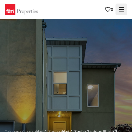
0
Главная
›
Купить
›
Nad Al Sheba
›
Nad Al Sheba Gardens Phase 2