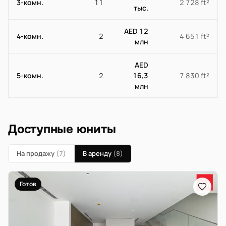
3-комн.
11
2 728 ft²
тыс.
AED 12
4-комн.
2
4 651 ft²
млн
AED
5-комн.
2
16,3
7 830 ft²
млн
Доступные юниты
На продажу
(7)
В аренду
(8)
Готов