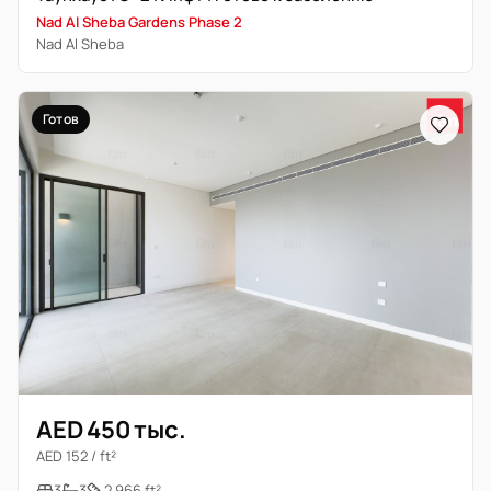
Nad Al Sheba Gardens Phase 2
Nad Al Sheba
Готов
AED 450 тыс.
AED 152 / ft²
3
3
2 966 ft²