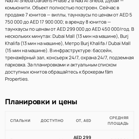
Nad Al Sheba Gardens Phase 2 в Nad Al Sheba, Дубай —
комьюнити. Объект полностью построен. Сейчас в
продаже 7 юнитов — виллы, таунхаусы по ценам от AED 5
750 000 до AED 17 900 000; в аренду 8 юнитов —
таунхаусы по ценам от AED 299 000 до AED 450 000/год. В
нескольких минутах: Dubai Mall (13 мин на машине), Burj
Khalifa (13 мин на машине), Метро Burj Khalifa / Dubai Mall
(15 мин на машине). В инфраструктуре: бассейн,
тренажёрный зал, консьерж 24/7, охрана 24/7, подземная
парковка. За планировками и актуальным списком
доступных юнитов обращайтесь к брокерам fäm
Properties.
Планировки и цены
СРЕДНЯЯ
СПАЛЬНИ
ДОСТУПНО
ОТ, AED
ПЛОЩАДЬ
AED 299