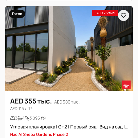
−AED 25 тыс.
Готов
AED 355 тыс.
AED 380 тыс.
AED 115 / ft²
3
4
3 095 ft²
Угловая планировка | G+2 | Первый ряд | Вид на сад | Свободна
Nad Al Sheba Gardens Phase 2