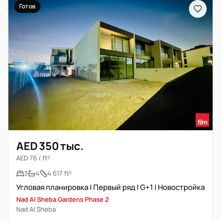
Готов
AED 350 тыс.
AED 76 / ft²
3
4
4 617 ft²
Угловая планировка | Первый ряд | G+1 | Новостройка
Nad Al Sheba Gardens Phase 2
Nad Al Sheba