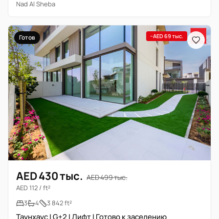
Nad Al Sheba
−AED 69 тыс.
Готов
AED 430 тыс.
AED 499 тыс.
AED 112 / ft²
3
4
3 842 ft²
Таунхаус | G+2 | Лифт | Готово к заселению