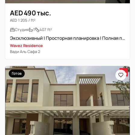
AED 490 тыс.
AED 1 205 / ft²
Студия
1
407 ft²
Эксклюзивный | Просторная планировка | Полная приватность
Wavez Residence
Вади Аль Сафа 2
Готов