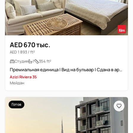
AED 670 тыс.
AED 1 893 / ft²
Студия
1
354 ft²
Премиальная единица | Вид на бульвар | Сдана в аренду | Высокий ROI
Azizi Riviera 35
Мейдан
Готов