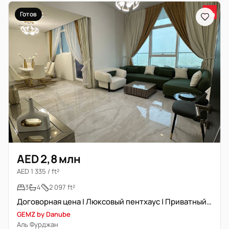
Готов
AED 2,8 млн
AED 1 335 / ft²
3
4
2 097 ft²
Договорная цена | Люксовый пентхаус | Приватный бассейн
GEMZ by Danube
Аль Фурджан