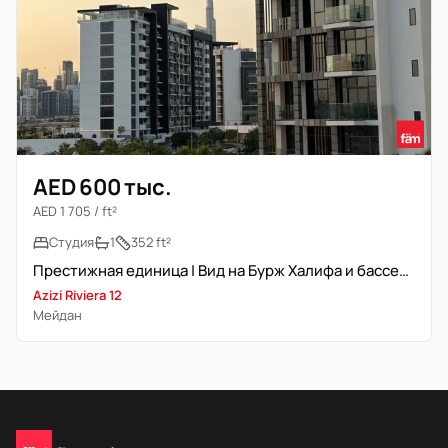
AED 600 тыс.
AED 1 705 / ft²
Студия
1
352 ft²
Престижная единица | Вид на Бурж Халифа и бассейн | Светлая
Azizi Riviera 12
Мейдан