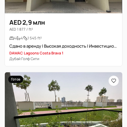
AED 2,9 млн
AED 1 877 / ft²
4
4
1 545 ft²
Сдано в аренду | Высокая доходность | Инвестиционный актив
DAMAC Lagoons Costa Brava 1
Дубай Голф Сити
Готов