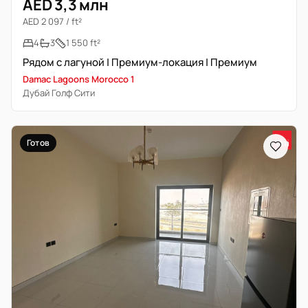
AED 3,3 млн
AED 2 097 / ft²
4
3
1 550 ft²
Рядом с лагуной | Премиум-локация | Премиум
Damac Lagoons Morocco 1
Дубай Голф Сити
Готов