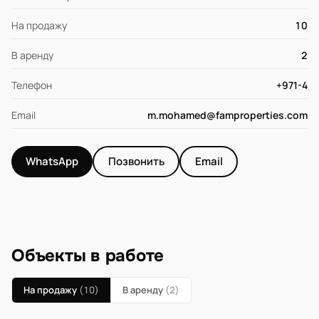
На продажу
10
В аренду
2
Телефон
+971-4
Email
m.mohamed@famproperties.com
WhatsApp
Позвонить
Email
Объекты в работе
На продажу
(10)
В аренду
(2)