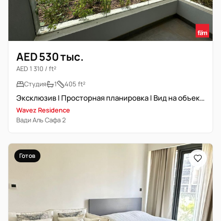
AED 530 тыс.
AED 1 310 / ft²
Студия
1
405 ft²
Эксклюзив | Просторная планировка | Вид на объекты
Wavez Residence
Вади Аль Сафа 2
Готов