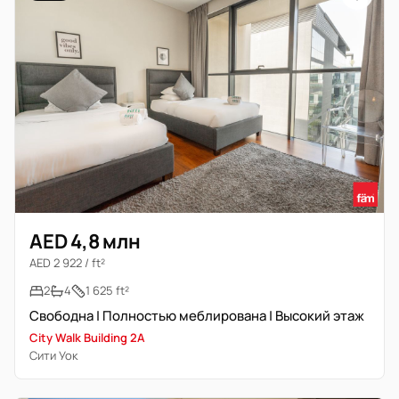
AED 4,8 млн
AED 2 922 / ft²
2
4
1 625 ft²
Свободна | Полностью меблирована | Высокий этаж
City Walk Building 2A
Сити Уок