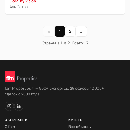
Coral by Vision
Аль Сатва
«
»
1
2
Страница 1 из 2 · Всего: 17
fäm Properties™ — 950+ экспертов, 25 офисов, 12 000+
сделок с 2008 года.
О КОМПАНИИ
КУПИТЬ
О fäm
Все объекты