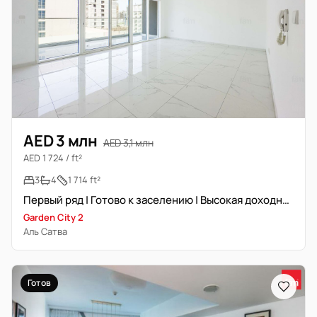
AED 3 млн
AED 3,1 млн
AED 1 724 / ft²
3
4
1 714 ft²
Первый ряд | Готово к заселению | Высокая доходность
Garden City 2
Аль Сатва
Готов