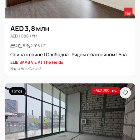
AED 3,8 млн
AED 1 886 / ft²
4
5
2 015 ft²
Спина к спине | Свободна | Рядом с бассейном | Благоустроенная территория
ELIE SAAB VIE At The Fields
Вади Аль Сафа 3
−AED 300 тыс.
Готов