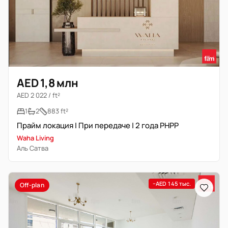
AED 1,8 млн
AED 2 022 / ft²
1
2
883 ft²
Прайм локация | При передаче | 2 года PHPP
Waha Living
Аль Сатва
−AED 145 тыс.
Off-plan