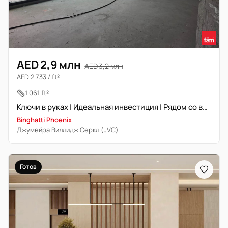
AED 2,9 млн
AED 3,2 млн
AED 2 733 / ft²
1 061 ft²
Ключи в руках | Идеальная инвестиция | Рядом со входом
Binghatti Phoenix
Джумейра Виллидж Серкл (JVC)
Готов