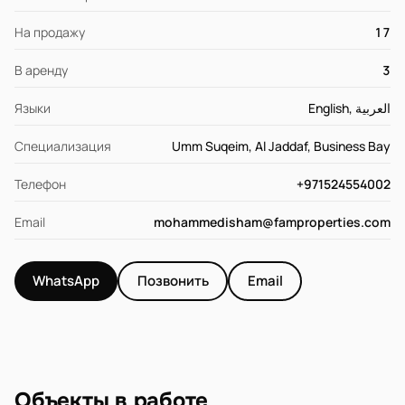
На продажу
17
В аренду
3
Языки
English, العربية
Специализация
Umm Suqeim, Al Jaddaf, Business Bay
Телефон
+971524554002
Email
mohammedisham@famproperties.com
WhatsApp
Позвонить
Email
Объекты в работе