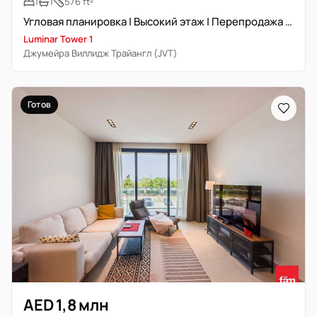
1
1
576 ft²
Угловая планировка | Высокий этаж | Перепродажа | Близко к сдаче
Luminar Tower 1
Джумейра Виллидж Трайангл (JVT)
Готов
AED 1,8 млн