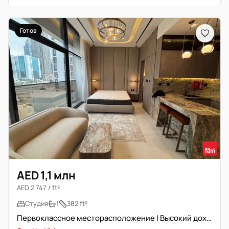
Готов
AED 1,1 млн
AED 2 747 / ft²
Студия
1
382 ft²
Первоклассное месторасположение | Высокий доход | Рядом с метро