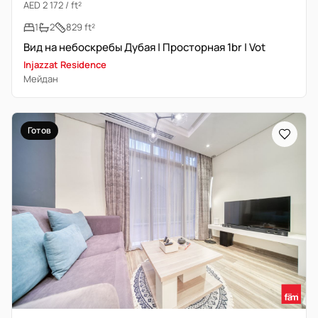
AED 2 172 / ft²
1
2
829 ft²
Вид на небоскребы Дубая | Просторная 1br | Vot
Injazzat Residence
Мейдан
Готов