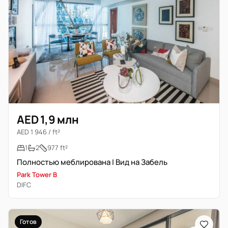
AED 1,9 млн
AED 1 946 / ft²
1
2
977 ft²
Полностью меблирована | Вид на Забель
Park Tower B
DIFC
Готов