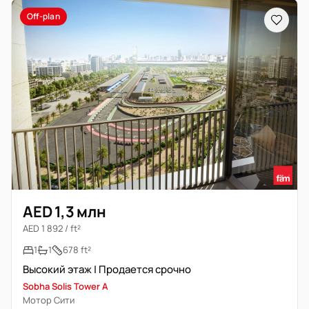
Off-plan
AED 1,3 млн
AED 1 892 / ft²
1
1
678 ft²
Высокий этаж | Продается срочно
Sobha Solis Tower A
Мотор Сити