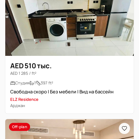
AED 510 тыс.
AED 1 285 / ft²
Студия
1
397 ft²
Свободна скоро | Без мебели | Вид на бассейн
ELZ Residence
Арджан
Off-plan