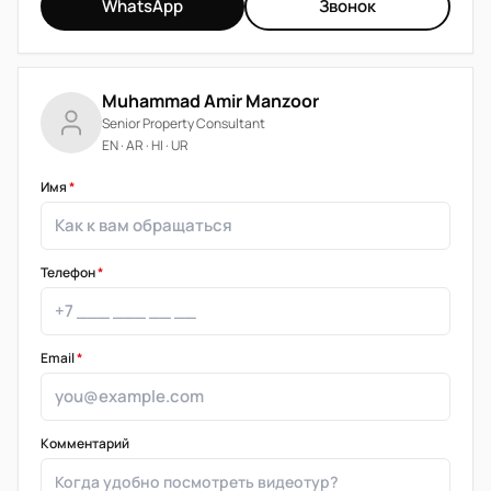
WhatsApp
Звонок
Muhammad Amir Manzoor
Senior Property Consultant
EN · AR · HI · UR
Имя
*
Телефон
*
Email
*
Комментарий