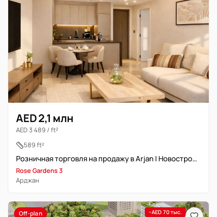
AED 2,1 млн
AED 3 489 / ft²
589 ft²
Розничная торговля на продажу в Arjan | Новостройка
Rose Gardens 3
Арджан
−AED 70 тыс.
Off-plan