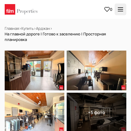
0
Главная
›
Купить
›
Арджан
›
На главной дороге | Готово к заселению | Просторная
планировка
НА ПРОДАЖУ
Готов к заселению
+5 фото