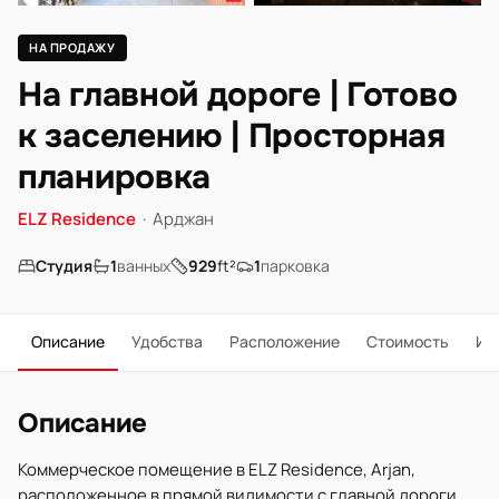
НА ПРОДАЖУ
На главной дороге | Готово
к заселению | Просторная
планировка
ELZ Residence
·
Арджан
Студия
1
ванных
929
ft²
1
парковка
Описание
Удобства
Расположение
Стоимость
Ип
Описание
Коммерческое помещение в ELZ Residence, Arjan,
расположенное в прямой видимости с главной дороги.