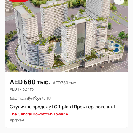
AED 680 тыс.
AED 750 тыс.
AED 1 432 / ft²
Студия
1
475 ft²
Студия на продажу | Off-plan | Премьер-локация |
The Central Downtown Tower A
Арджан