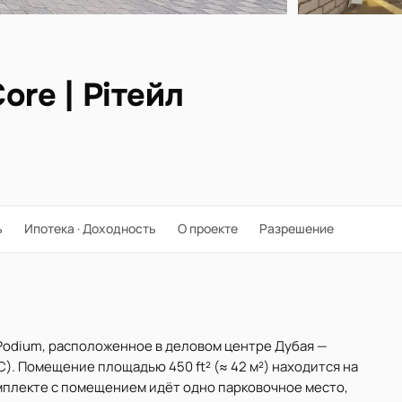
Core | Рітейл
ь
Ипотека · Доходность
О проекте
Разрешение
Podium, расположенное в деловом центре Дубая —
. Помещение площадью 450 ft² (≈ 42 м²) находится на
омплекте с помещением идёт одно парковочное место,