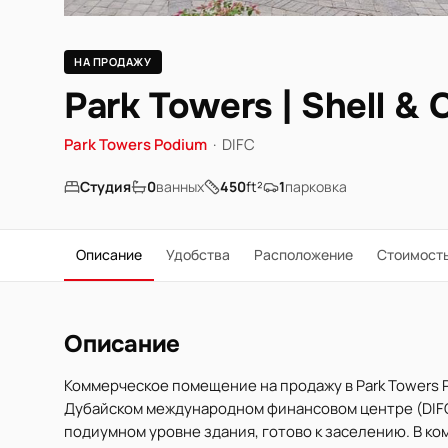
НА ПРОДАЖУ
Park Towers | Shell & 
Park Towers Podium
·
DIFC
Студия
0
ванных
450
ft²
1
парковка
Описание
Удобства
Расположение
Стоимост
Описание
Коммерческое помещение на продажу в Park Towers 
Дубайском международном финансовом центре (DIFC)
подиумном уровне здания, готово к заселению. В к