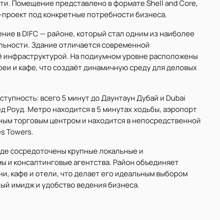
и. Помещение представлено в формате Shell and Core,
-проект под конкретные потребности бизнеса.
ние в DIFC — районе, который стал одним из наиболее
льности. Здание отличается современной
й инфраструктурой. На подиумном уровне расположены
еи и кафе, что создаёт динамичную среду для деловых
упность: всего 5 минут до Даунтаун Дубай и Dubai
йед Роуд. Метро находится в 5 минутах ходьбы, аэропорт
ирным торговым центром и находится в непосредственной
es Towers.
где сосредоточены крупные локальные и
ы и консалтинговые агентства. Район объединяет
и, кафе и отели, что делает его идеальным выбором
ый имидж и удобство ведения бизнеса.