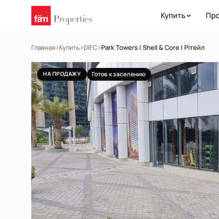
Купить
Про
Главная
›
Купить
›
DIFC
›
Park Towers | Shell & Core | Рітейл
НА ПРОДАЖУ
Готов к заселению