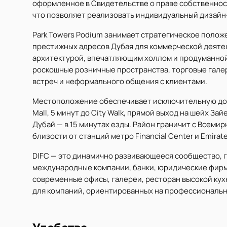
оформленное в Свидетельстве о праве собственност
что позволяет реализовать индивидуальный дизайн
Park Towers Podium занимает стратегическое положе
престижных адресов Дубая для коммерческой деяте
архитектурой, впечатляющим холлом и продуманно
роскошные розничные пространства, торговые галер
встреч и неформального общения с клиентами.
Местоположение обеспечивает исключительную дост
Mall, 5 минут до City Walk, прямой выход на шейх За
Дубай — в 15 минутах езды. Район граничит с Всем
близости от станций метро Financial Center и Emirat
DIFC — это динамично развивающееся сообщество, 
международные компании, банки, юридические фирм
современные офисы, галереи, ресторан высокой кухн
для компаний, ориентированных на профессиональн