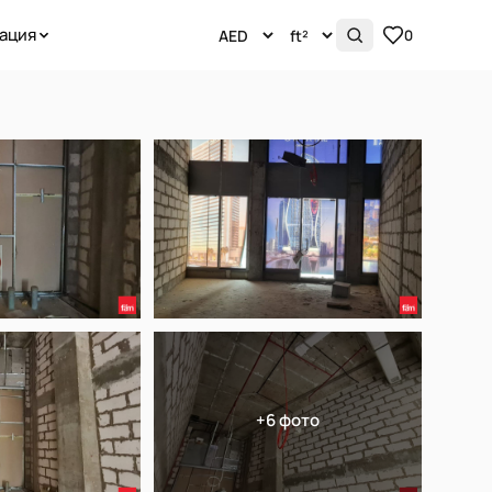
ация
0
+6 фото