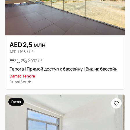
AED 2,5 млн
AED 1 195 / ft²
3
2
2 092 ft²
Tenora | Прямой доступ к бассейну | Вид на бассейн
Damac Tenora
Dubai South
Готов