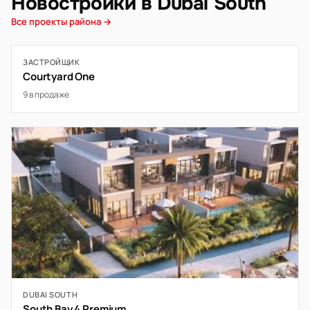
Новостройки в Dubai South
Все проекты района →
ЗАСТРОЙЩИК
Courtyard One
9 в продаже
DUBAI SOUTH
South Bay 4 Premium