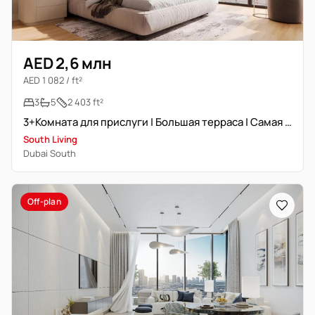
AED 2,6 млн
AED 1 082 / ft²
3
5
2 403 ft²
3+Комната для прислуги | Большая терраса | Самая просторная планировка
South Living
Dubai South
Off-plan