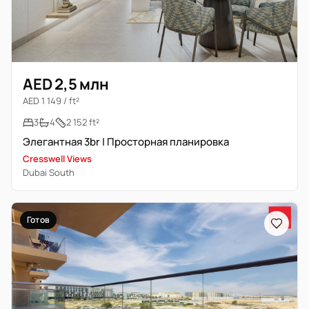
AED 2,5 млн
AED 1 149 / ft²
3
4
2 152 ft²
Элегантная 3br | Просторная планировка
Cresswell Views
Dubai South
Готов