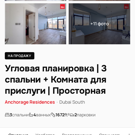
+11 фото
НА ПРОДАЖУ
Угловая планировка | 3
спальни + Комната для
прислуги | Просторная
Anchorage Residences
·
Dubai South
3
спальни
4
ванных
1672
ft²
2
парковки