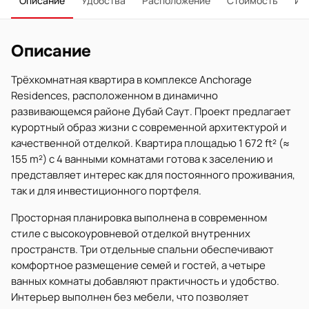
Описание
Удобства
Расположение
Стоимость
Ип
Описание
Трёхкомнатная квартира в комплексе Anchorage
Residences, расположенном в динамично
развивающемся районе Дубай Саут. Проект предлагает
курортный образ жизни с современной архитектурой и
качественной отделкой. Квартира площадью 1 672 ft² (≈
155 m²) с 4 ванными комнатами готова к заселению и
представляет интерес как для постоянного проживания,
так и для инвестиционного портфеля.
Просторная планировка выполнена в современном
стиле с высокоуровневой отделкой внутренних
пространств. Три отдельные спальни обеспечивают
комфортное размещение семей и гостей, а четыре
ванных комнаты добавляют практичность и удобство.
Интерьер выполнен без мебели, что позволяет