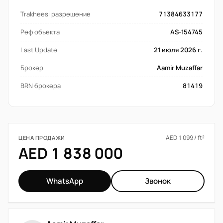
Trakheesi разрешение
71384633177
Реф объекта
AS-154745
Last Update
21 июля 2026 г.
Брокер
Aamir Muzaffar
BRN брокера
81419
AED 1 099 / ft²
ЦЕНА ПРОДАЖИ
AED 1 838 000
WhatsApp
Звонок