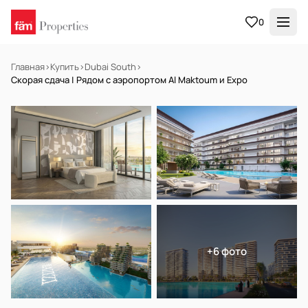
0
Главная
›
Купить
›
Dubai South
›
Скорая сдача | Рядом с аэропортом Al Maktoum и Expo
НА ПРОДАЖУ
Off-plan
+6 фото