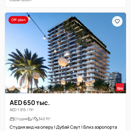
Off-plan
AED 650 тыс.
AED 1 915 / ft²
Студия
1
340 ft²
Студия вид на оперу | Дубай Саут | Близ аэропорта