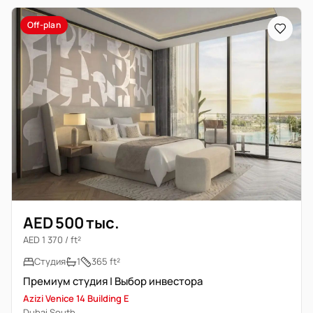
Off-plan
AED 500 тыс.
AED 1 370 / ft²
Студия
1
365 ft²
Премиум студия | Выбор инвестора
Azizi Venice 14 Building E
Dubai South