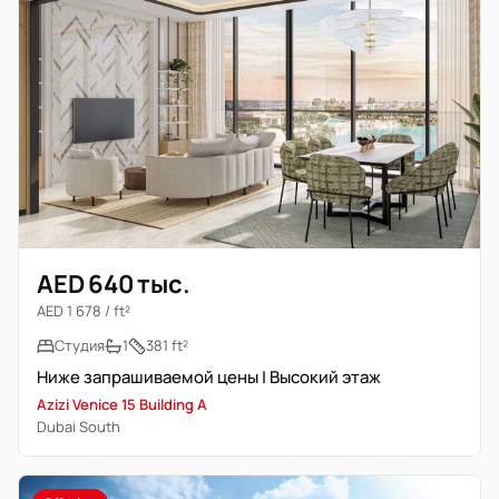
AED 640 тыс.
AED 1 678 / ft²
Студия
1
381 ft²
Ниже запрашиваемой цены | Высокий этаж
Azizi Venice 15 Building A
Dubai South