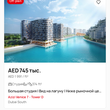
Off-plan
AED 745 тыс.
AED 1 991 / ft²
Студия
1
374 ft²
Большая студия | Вид на лагуну | Ниже рыночной цены
Azizi Venice 7 - Tower D
Dubai South