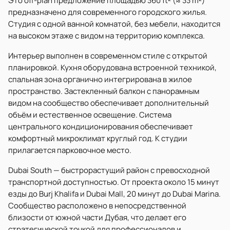
Это off-plan предложение площадью 360 ft² (≈ 33 m²)
предназначено для современного городского жилья.
Студия с одной ванной комнатой, без мебели, находится
на высоком этаже с видом на территорию комплекса.
Интерьер выполнен в современном стиле с открытой
планировкой. Кухня оборудована встроенной техникой,
спальная зона органично интегрирована в жилое
пространство. Застекленный балкон с панорамным
видом на сообщество обеспечивает дополнительный
объём и естественное освещение. Система
центрального кондиционирования обеспечивает
комфортный микроклимат круглый год. К студии
прилагается парковочное место.
Dubai South — быстрорастущий район с превосходной
транспортной доступностью. От проекта около 15 минут
езды до Burj Khalifa и Dubai Mall, 20 минут до Dubai Marina.
Сообщество расположено в непосредственной
близости от южной части Дубая, что делает его
стратегической точкой для профессионалов и