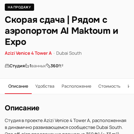
НА ПРОДАЖУ
Скорая сдача | Рядом с
аэропортом Al Maktoum и
Expo
Azizi Venice 4 Tower A
·
Dubai South
Студия
1
ванных
360
ft²
Описание
Удобства
Расположение
Стоимость
Ип
Описание
Студия в проекте Azizi Venice 4 Tower A, расположенная
в динамично развивающемся сообществе Dubai South.