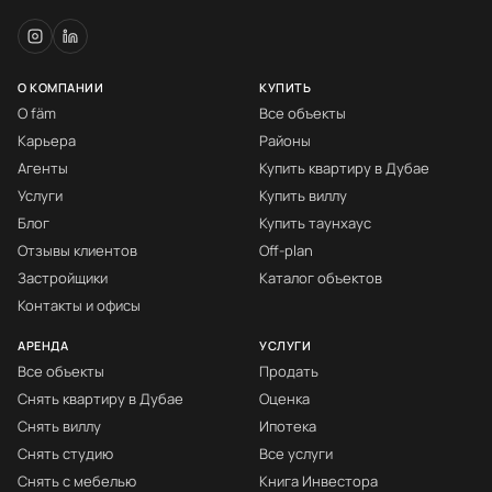
О КОМПАНИИ
КУПИТЬ
О fäm
Все объекты
Карьера
Районы
Агенты
Купить квартиру в Дубае
Услуги
Купить виллу
Блог
Купить таунхаус
Отзывы клиентов
Off-plan
Застройщики
Каталог объектов
Контакты и офисы
АРЕНДА
УСЛУГИ
Все объекты
Продать
Снять квартиру в Дубае
Оценка
Снять виллу
Ипотека
Снять студию
Все услуги
Снять с мебелью
Книга Инвестора