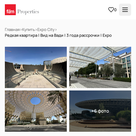
0
Главная
›
Купить
›
Expo City
›
Редкая квартира | Вид на Вади | 3 года рассрочки | Expo
НА ПРОДАЖУ
Off-plan
+6 фото