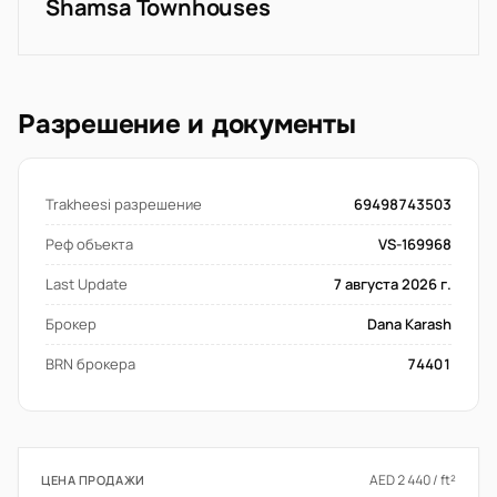
Shamsa Townhouses
Разрешение и документы
Trakheesi разрешение
69498743503
Реф объекта
VS-169968
Last Update
7 августа 2026 г.
Брокер
Dana Karash
BRN брокера
74401
AED 2 440 / ft²
ЦЕНА ПРОДАЖИ