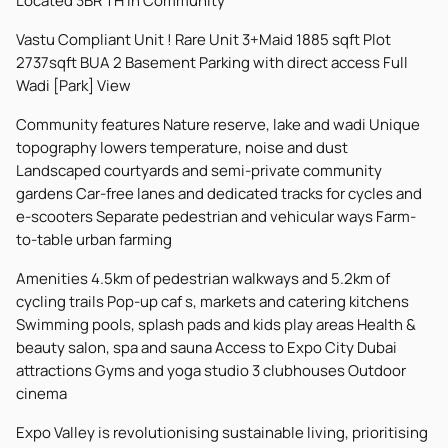
Located 3BR TH In Community
Vastu Compliant Unit ! Rare Unit 3+Maid 1885 sqft Plot
2737sqft BUA 2 Basement Parking with direct access Full
Wadi [Park] View
Community features Nature reserve, lake and wadi Unique
topography lowers temperature, noise and dust
Landscaped courtyards and semi-private community
gardens Car-free lanes and dedicated tracks for cycles and
e-scooters Separate pedestrian and vehicular ways Farm-
to-table urban farming
Amenities 4.5km of pedestrian walkways and 5.2km of
cycling trails Pop-up caf s, markets and catering kitchens
Swimming pools, splash pads and kids play areas Health &
beauty salon, spa and sauna Access to Expo City Dubai
attractions Gyms and yoga studio 3 clubhouses Outdoor
cinema
Expo Valley is revolutionising sustainable living, prioritising