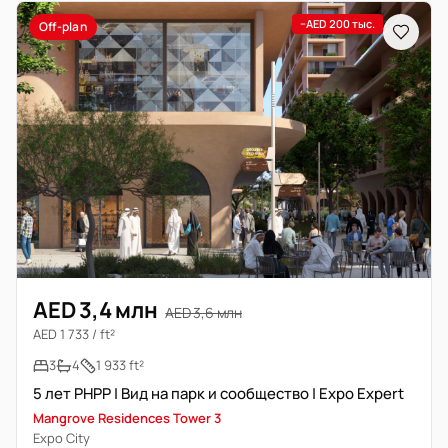
−AED 200 тыс.
Off-plan
AED 3,4 млн
AED 3,6 млн
AED 1 733 / ft²
3
4
1 933 ft²
5 лет PHPP | Вид на парк и сообщество | Expo Expert
Mangrove Residences Tower 3
Expo City