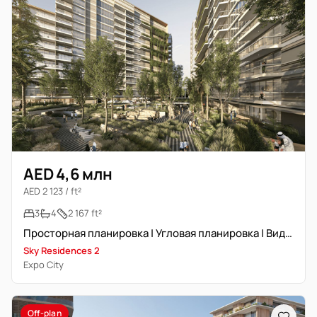
AED 4,6 млн
AED 2 123 / ft²
3
4
2 167 ft²
Просторная планировка | Угловая планировка | Вид на Wasl Dome
Sky Residences 2
Expo City
Off-plan