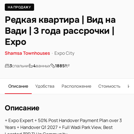
НА ПРОДАЖУ
Редкая квартира | Вид на
Вади | 3 года рассрочки |
Expo
Shamsa Townhouses
·
Expo City
3
спальни
4
ванных
1885
ft²
Описание
Удобства
Расположение
Стоимость
Ип
Описание
+ Expo Expert + 50% Post Handover Payment Plan over 3
Years + Handover Q1 2027 + Full Wadi Park View, Best