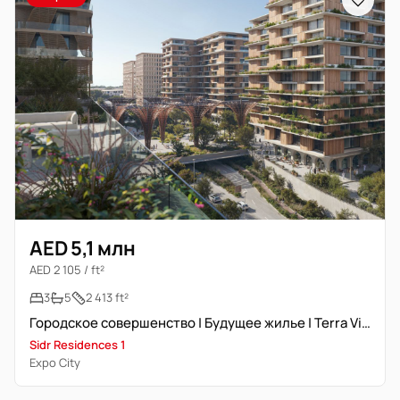
AED 5,1 млн
AED 2 105 / ft²
3
5
2 413 ft²
Городское совершенство | Будущее жилье | Terra View
Sidr Residences 1
Expo City