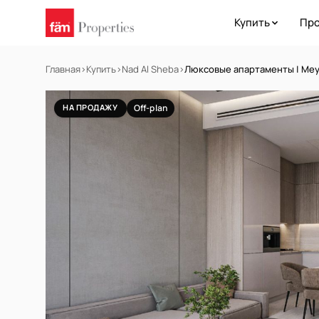
Купить
Про
Главная
›
Купить
›
Nad Al Sheba
›
Люксовые апартаменты | Meyd
НА ПРОДАЖУ
Off-plan