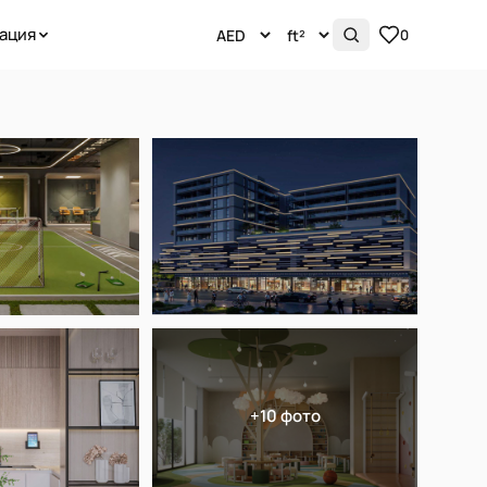
ация
0
+10 фото