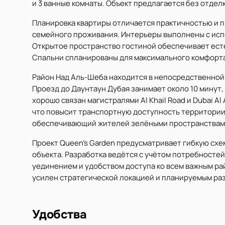
и 3 ванные комнаты. Объект предлагается без отдел
Планировка квартиры отличается практичностью и п
семейного проживания. Интерьеры выполнены с исп
Открытое пространство гостиной обеспечивает ест
Спальни спланированы для максимального комфорта
Район Над Аль-Шеба находится в непосредственной
Проезд до Даунтаун Дубая занимает около 10 минут,
хорошо связан магистралями Al Khail Road и Dubai Al
что повысит транспортную доступность территории
обеспечивающий жителей зелёными пространствам
Проект Queen's Garden предусматривает гибкую схем
объекта. Разработка ведётся с учётом потребносте
уединением и удобством доступа ко всем важным р
усилен стратегической локацией и планируемым ра
Удобства