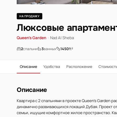
НА ПРОДАЖУ
Люксовые апартамент
Queen's Garden
·
Nad Al Sheba
2
спальни
3
ванных
1450
ft²
Описание
Удобства
Расположение
Стоимост
Описание
Квартира с 2 спальнями в проекте Queen's Garden р
динамично развивающихся локаций Дубая. Проект о
семьи, ищущие комфортное жилое пространство. Квар