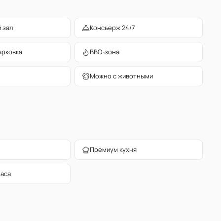
 зал
Консьерж 24/7
арковка
BBQ-зона
Можно с животными
Премиум кухня
раса