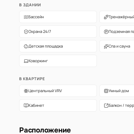
В ЗДАНИИ
Бассейн
Тренажёрный
Охрана 24/7
Подземная п
Детская площадка
Спа и сауна
Коворкинг
В КВАРТИРЕ
Центральный VRV
Умный дом
Кабинет
Балкон / тер
Расположение