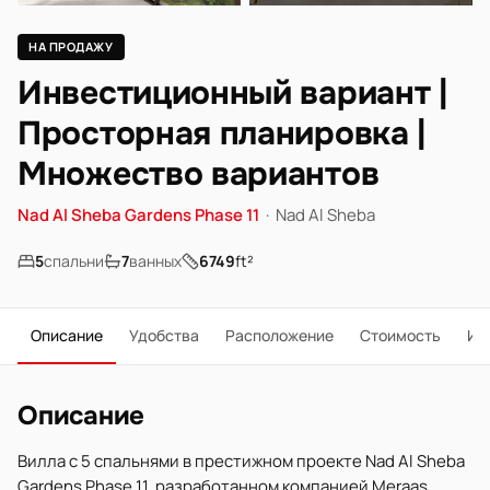
НА ПРОДАЖУ
Инвестиционный вариант |
Просторная планировка |
Множество вариантов
Nad Al Sheba Gardens Phase 11
·
Nad Al Sheba
5
спальни
7
ванных
6749
ft²
Описание
Удобства
Расположение
Стоимость
Ип
Описание
Вилла с 5 спальнями в престижном проекте Nad Al Sheba
Gardens Phase 11, разработанном компанией Meraas,