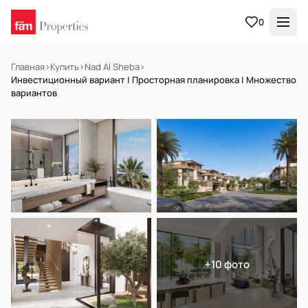
0
Главная
›
Купить
›
Nad Al Sheba
›
Инвестиционный вариант | Просторная планировка | Множество
вариантов
НА ПРОДАЖУ
Off-plan
+10 фото