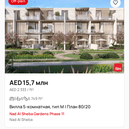
Off-plan
AED 15,7 млн
AED 2 333 / ft²
5
6
6 749 ft²
Вилла 5-комнатная, тип M | План 80/20
Nad Al Sheba Gardens Phase 11
Nad Al Sheba