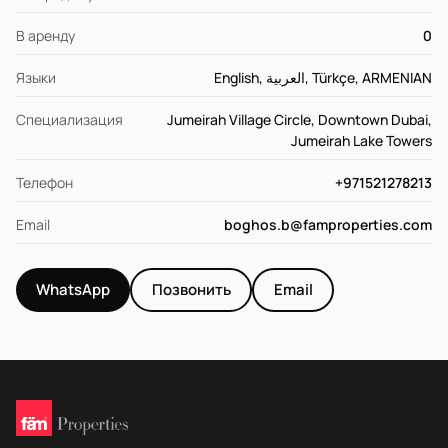
В аренду
0
Языки
English, العربية, Türkçe, ARMENIAN
Специализация
Jumeirah Village Circle, Downtown Dubai,
Jumeirah Lake Towers
Телефон
+971521278213
Email
boghos.b@famproperties.com
WhatsApp
Позвонить
Email