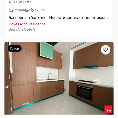
AED 1 683 / ft²
Студия
1
475 ft²
Бассейн на балконе | Инвестиционная недвижимость
Cove Living Residence
Вади Аль Сафа 5
Готов