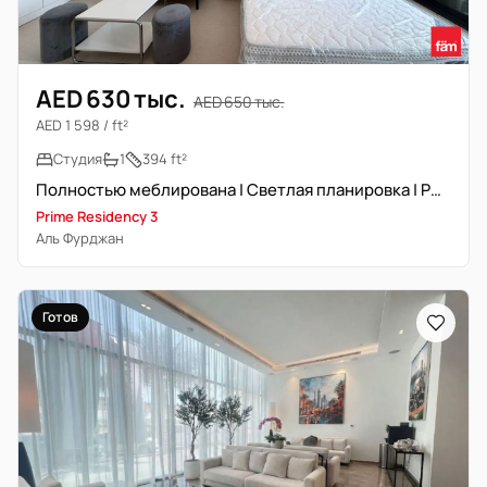
AED 630 тыс.
AED 650 тыс.
AED 1 598 / ft²
Студия
1
394 ft²
Полностью меблирована | Светлая планировка | PHPP передаваемый
Prime Residency 3
Аль Фурджан
Готов