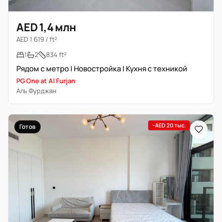
AED 1,4 млн
AED 1 619 / ft²
1
2
834 ft²
Рядом с метро | Новостройка | Кухня с техникой
PG One at Al Furjan
Аль Фурджан
−AED 20 тыс.
Готов