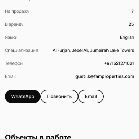
На продажу
17
В аренду
25
Языки
English
Специализация
Al Furjan, Jebel Ali, Jumeirah Lake Towers
Телефон
+971521271021
Email
gusti.k@famproperties.com
WhatsApp
Позвонить
Email
Объекты в работе