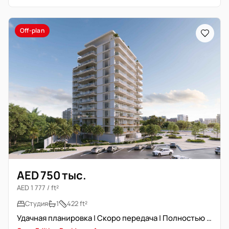
Off-plan
AED 750 тыс.
AED 1 777 / ft²
Студия
1
422 ft²
Удачная планировка | Скоро передача | Полностью меблирована