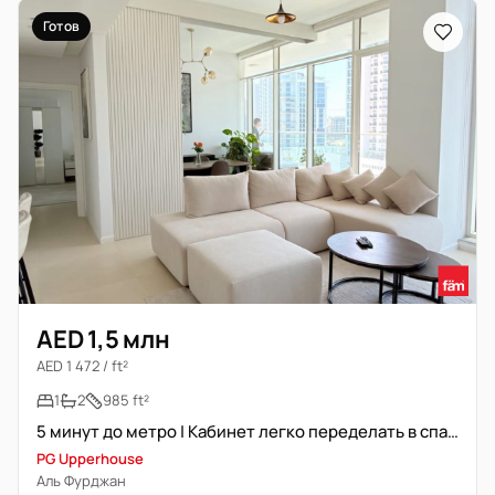
Готов
AED 1,5 млн
AED 1 472 / ft²
1
2
985 ft²
5 минут до метро | Кабинет легко переделать в спальню
PG Upperhouse
Аль Фурджан