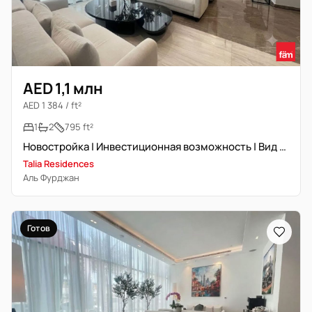
AED 1,1 млн
AED 1 384 / ft²
1
2
795 ft²
Новостройка | Инвестиционная возможность | Вид на виллу
Talia Residences
Аль Фурджан
Готов