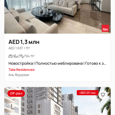
AED 1,3 млн
AED 1 637 / ft²
1
2
794 ft²
Новостройка | Полностью меблирована | Готово к заселению
Talia Residences
Аль Фурджан
−AED 25 тыс.
Off-plan