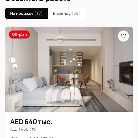
На продажу
(17)
В аренду
(25)
Off-plan
AED 640 тыс.
AED 1 460 / ft²