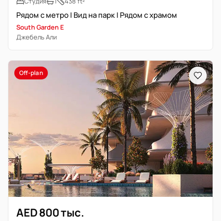
Студия
1
438 ft²
Рядом с метро | Вид на парк | Рядом с храмом
South Garden E
Джебель Али
Off-plan
AED 800 тыс.