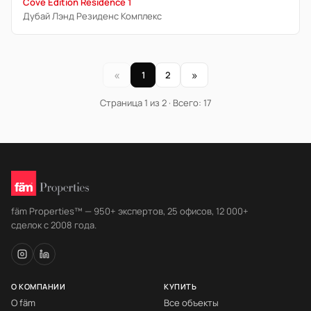
Cove Edition Residence 1
Дубай Лэнд Резиденс Комплекс
«
»
1
2
Страница 1 из 2 · Всего: 17
fäm Properties™ — 950+ экспертов, 25 офисов, 12 000+
сделок с 2008 года.
О КОМПАНИИ
КУПИТЬ
О fäm
Все объекты