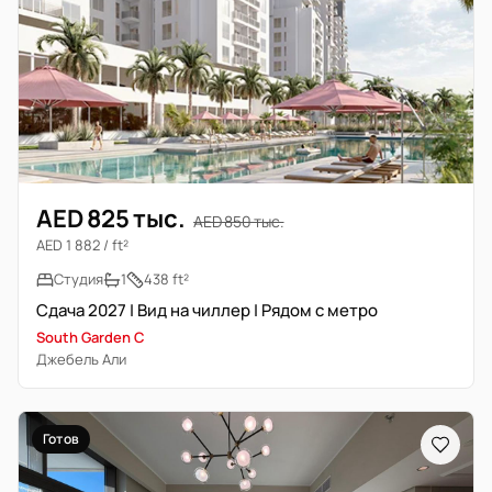
AED 825 тыс.
AED 850 тыс.
AED 1 882 / ft²
Студия
1
438 ft²
Сдача 2027 | Вид на чиллер | Рядом с метро
South Garden C
Джебель Али
Готов