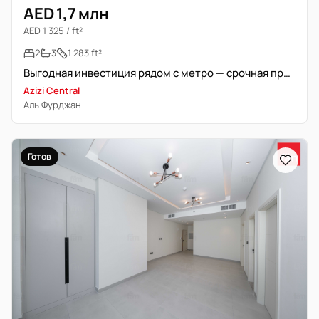
AED 1,7 млн
AED 1 325 / ft²
2
3
1 283 ft²
Выгодная инвестиция рядом с метро — срочная продажа
Azizi Central
Аль Фурджан
Готов