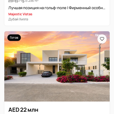
6
7
13 236 ft²
Лучшая позиция на гольф-поле | Фирменный особняк
Majestic Vistas
Дубай Хиллз
Готов
AED 22 млн