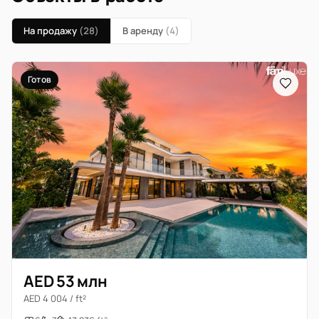
На продажу
(28)
В аренду
(4)
Готов
AED 53 млн
AED 4 004 / ft²