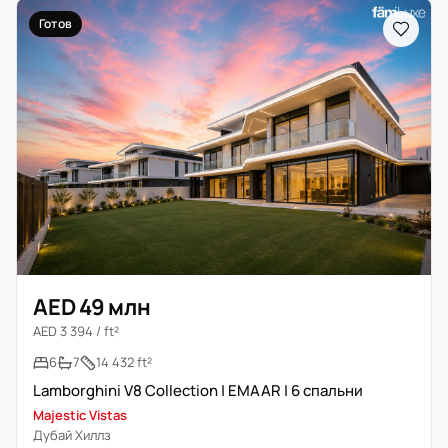
Готов
AED 49 млн
AED 3 394 / ft²
6
7
14 432 ft²
Lamborghini V8 Collection | EMAAR | 6 спальни
Majestic Vistas
Дубай Хиллз