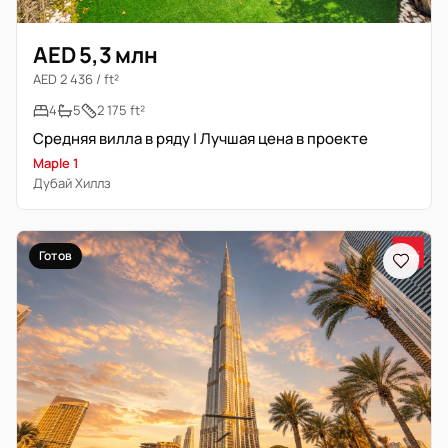
AED 5,3 млн
AED 2 436 / ft²
4
5
2 175 ft²
Средняя вилла в ряду | Лучшая цена в проекте
Maple 1
Дубай Хиллз
Готов