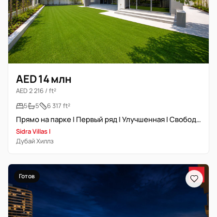
AED 14 млн
AED 2 216 / ft²
5
5
6 317 ft²
Прямо на парке | Первый ряд | Улучшенная | Свободна
Sidra Villas I
Дубай Хиллз
Готов