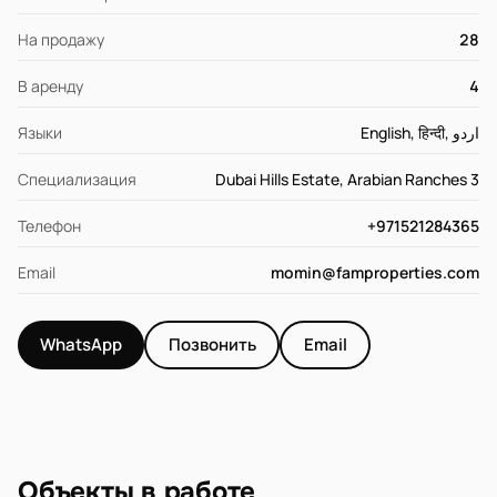
На продажу
28
В аренду
4
Языки
English, हिन्दी, اردو
Специализация
Dubai Hills Estate, Arabian Ranches 3
Телефон
+971521284365
Email
momin@famproperties.com
WhatsApp
Позвонить
Email
Объекты в работе