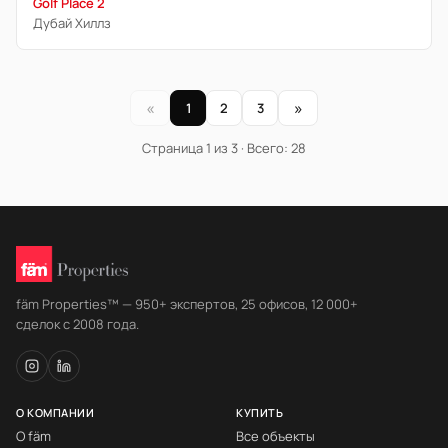
Golf Place 2
Дубай Хиллз
«
»
1
2
3
Страница 1 из 3 · Всего: 28
fäm Properties™ — 950+ экспертов, 25 офисов, 12 000+
сделок с 2008 года.
О КОМПАНИИ
КУПИТЬ
О fäm
Все объекты