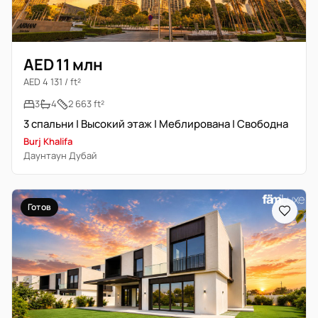
AED 11 млн
AED 4 131 / ft²
3
4
2 663 ft²
3 спальни | Высокий этаж | Меблирована | Свободна
Burj Khalifa
Даунтаун Дубай
Готов