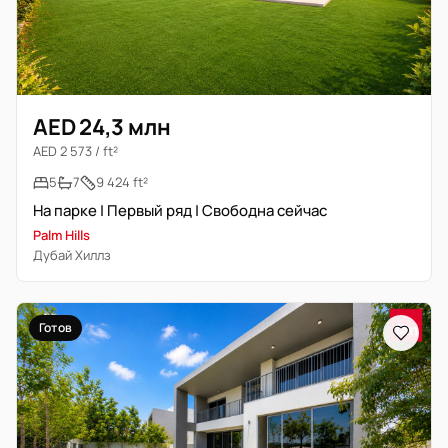
AED 24,3 млн
AED 2 573 / ft²
5
7
9 424 ft²
На парке | Первый ряд | Свободна сейчас
Palm Hills
Дубай Хиллз
Готов