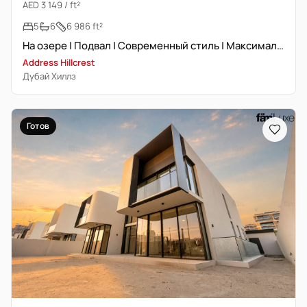
AED 3 149 / ft²
5
6
6 986 ft²
На озере | Подвал | Современный стиль | Максимальная площадь
Address Hillcrest
Дубай Хиллз
Готов