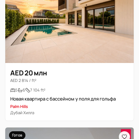
AED 20 млн
AED 2 814 / ft²
5
6
7 104 ft²
Новая квартира с бассейном у поля для гольфа
Palm Hills
Дубай Хиллз
Готов