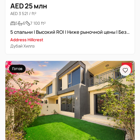
AED 25 млн
AED 3 521 / ft²
5
6
7 100 ft²
5 спальни | Высокий ROI | Ниже рыночной цены | Без мебели
Address Hillcrest
Дубай Хиллз
Готов