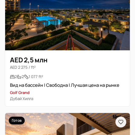
AED 2,5 млн
AED 2 275 / ft²
2
2
1 077 ft²
Вид на бассейн | Свободна | Лучшая цена на рынке
Golf Grand
Дубай Хиллз
Готов