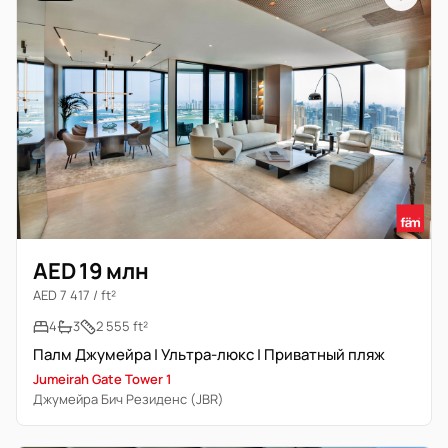
AED 19 млн
AED 7 417 / ft²
4
3
2 555 ft²
Палм Джумейра | Ультра-люкс | Приватный пляж
Jumeirah Gate Tower 1
Джумейра Бич Резиденс (JBR)