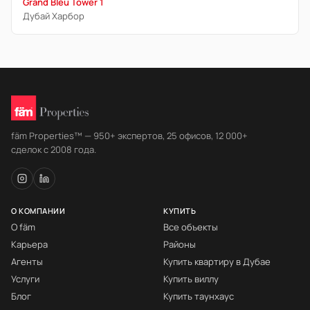
Grand Bleu Tower 1
Дубай Харбор
fäm Properties™ — 950+ экспертов, 25 офисов, 12 000+
сделок с 2008 года.
О КОМПАНИИ
КУПИТЬ
О fäm
Все объекты
Карьера
Районы
Агенты
Купить квартиру в Дубае
Услуги
Купить виллу
Блог
Купить таунхаус