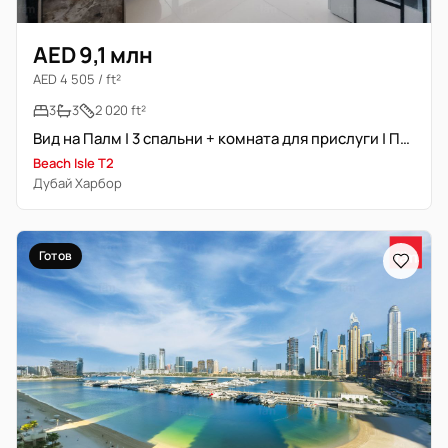
AED 9,1 млн
AED 4 505 / ft²
3
3
2 020 ft²
Вид на Палм | 3 спальни + комната для прислуги | Полностью меблирована
Beach Isle T2
Дубай Харбор
Готов