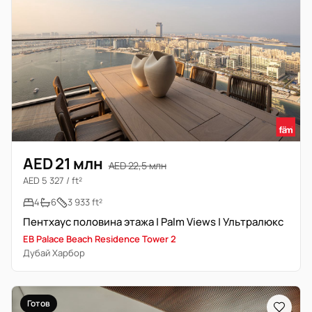
AED 21 млн
AED 22,5 млн
AED 5 327 / ft²
4
6
3 933 ft²
Пентхаус половина этажа | Palm Views | Ультралюкс
EB Palace Beach Residence Tower 2
Дубай Харбор
Готов