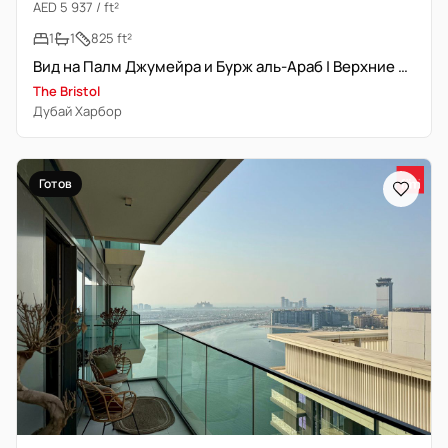
AED 5 937 / ft²
1
1
825 ft²
Вид на Палм Джумейра и Бурж аль-Араб | Верхние этажи | Брендовый
The Bristol
Дубай Харбор
Готов