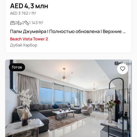
AED 4,3 млн
AED 3 762 / ft²
2
2
1 143 ft²
Палм Джумейра | Полностью обновлена | Верхние этажи
Beach Vista Tower 2
Дубай Харбор
Готов