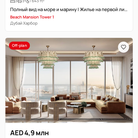
3
3
1 643 ft²
Полный вид на море и марину | Жилье на первой линии пляжа
Beach Mansion Tower 1
Дубай Харбор
Off-plan
AED 4,9 млн