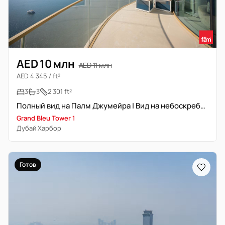
AED 10 млн
AED 11 млн
AED 4 345 / ft²
3
3
2 301 ft²
Полный вид на Палм Джумейра | Вид на небоскребы | Приватный пляж
Grand Bleu Tower 1
Дубай Харбор
Готов