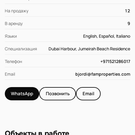
На продажу
12
В аренду
9
Языки
English, Español, Italiano
Специализация
Dubai Harbour, Jumeirah Beach Residence
Телефон
+971521286017
Email
bjordi@famproperties.com
WhatsApp
Позвонить
Email
Объекты в работе