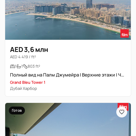
AED 3,6 млн
AED 4 419 / ft²
1
1
803 ft²
Полный вид на Палм Джумейра | Верхние этажи | Частный пляж
Grand Bleu Tower 1
Дубай Харбор
Готов