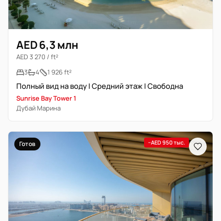
AED 6,3 млн
AED 3 270 / ft²
3
4
1 926 ft²
Полный вид на воду | Средний этаж | Свободна
Sunrise Bay Tower 1
Дубай Марина
−AED 950 тыс.
Готов