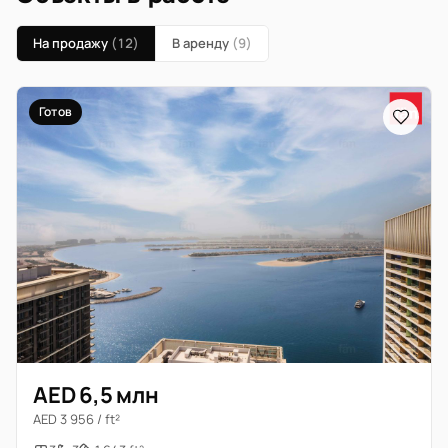
На продажу
(12)
В аренду
(9)
Готов
AED 6,5 млн
AED 3 956 / ft²