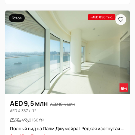
−AED 850 тыс.
Готов
AED 9,5 млн
AED 10,4 млн
AED 4 387 / ft²
3
4
2 166 ft²
Полный вид на Палм Джумейра | Редкая изогнутая терраса | Люкс