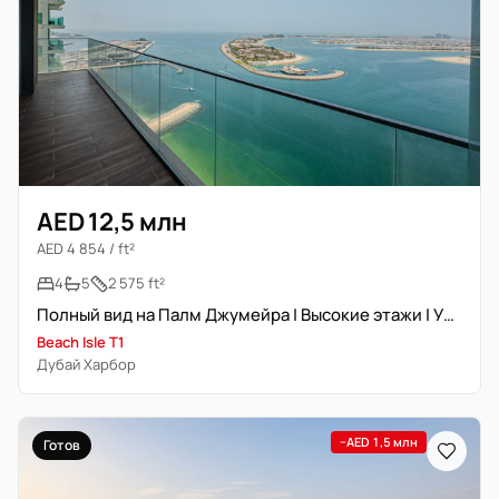
AED 12,5 млн
AED 4 854 / ft²
4
5
2 575 ft²
Полный вид на Палм Джумейра | Высокие этажи | Уникальная планировка
Beach Isle T1
Дубай Харбор
−AED 1,5 млн
Готов