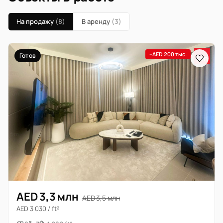
На продажу
(8)
В аренду
(3)
−AED 200 тыс.
Готов
AED 3,3 млн
AED 3,5 млн
AED 3 030 / ft²