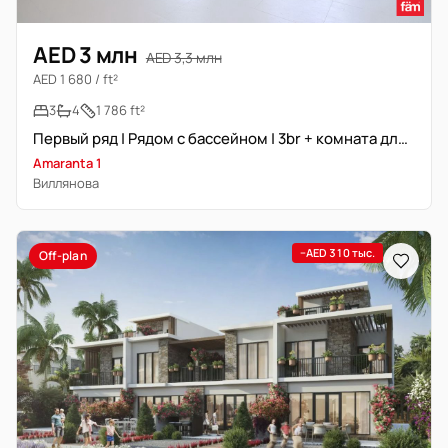
AED 3 млн
AED 3,3 млн
AED 1 680 / ft²
3
4
1 786 ft²
Первый ряд | Рядом с бассейном | 3br + комната для прислуги
Amaranta 1
Виллянова
−AED 310 тыс.
Off-plan