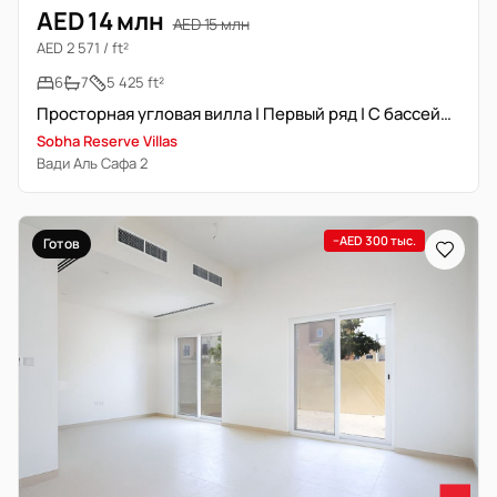
AED 14 млн
AED 15 млн
AED 2 571 / ft²
6
7
5 425 ft²
Просторная угловая вилла | Первый ряд | С бассейном
Sobha Reserve Villas
Вади Аль Сафа 2
−AED 300 тыс.
Готов