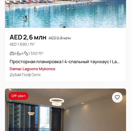
AED 2,6 млн
AED 2,8 млн
AED 1 690 / ft²
4
4
1 550 ft²
Просторная планировка | 4-спальный таунхаус | Lagoon Community
Damac Lagoons Mykonos
Дубай Голф Сити
Off-plan