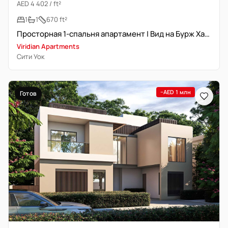
AED 4 402 / ft²
1
1
670 ft²
Просторная 1-спальня апартамент | Вид на Бурж Халифа
Viridian Apartments
Сити Уок
−AED 1 млн
Готов