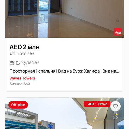
AED 2 млн
AED 1 990 / ft²
1
2
980 ft²
Просторная 1 спальня | Вид на Бурж Халифа | Вид на канал
Waves Towers
Бизнес Бэй
−AED 100 тыс.
Off-plan