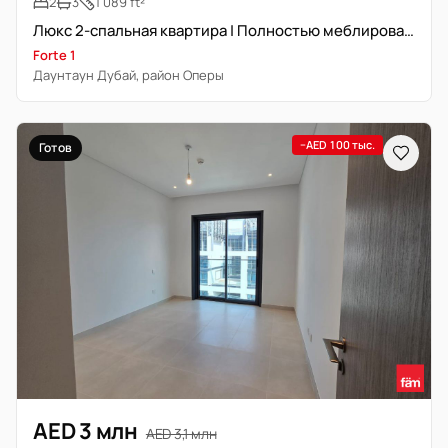
2
3
1 089 ft²
Люкс 2-спальная квартира | Полностью меблирована | Высокий этаж
Forte 1
Даунтаун Дубай, район Оперы
−AED 100 тыс.
Готов
AED 3 млн
AED 3,1 млн