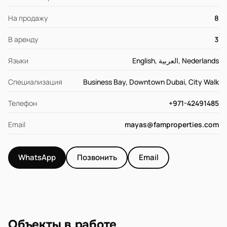
На продажу
8
В аренду
3
Языки
English, العربية, Nederlands
Специализация
Business Bay, Downtown Dubai, City Walk
Телефон
+971-42491485
Email
mayas@famproperties.com
WhatsApp
Позвонить
Email
Объекты в работе