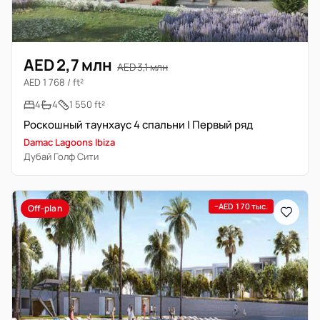
AED 2,7 млн
AED 3,1 млн
AED 1 768 / ft²
4
4
1 550 ft²
Роскошный таунхаус 4 спальни | Первый ряд
Damac Lagoons Ibiza
Дубай Голф Сити
−AED 170 тыс.
Off-plan