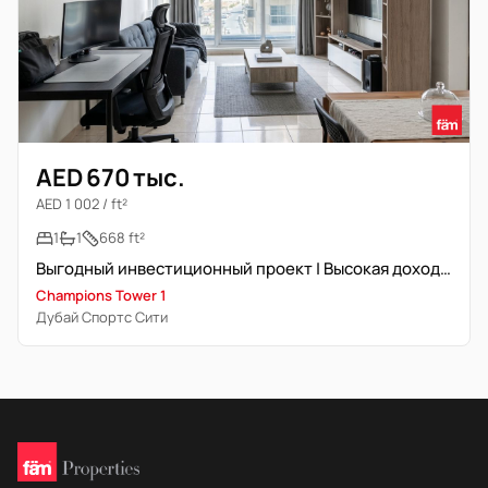
AED 670 тыс.
AED 1 002 / ft²
1
1
668 ft²
Выгодный инвестиционный проект | Высокая доходность
Champions Tower 1
Дубай Спортс Сити