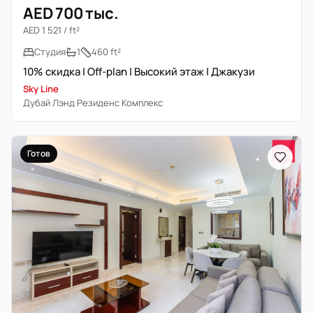
AED 700 тыс.
AED 1 521 / ft²
Студия
1
460 ft²
10% скидка | Off-plan | Высокий этаж | Джакузи
Sky Line
Дубай Лэнд Резиденс Комплекс
Готов