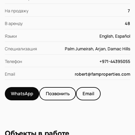
На продажу
7
В аренду
48
Языки
English, Español
Специализация
Palm Jumeirah, Arjan, Damac Hills
Телефон
+971-44395055
Email
robert@famproperties.com
WhatsApp
Позвонить
Email
Объекты в работе