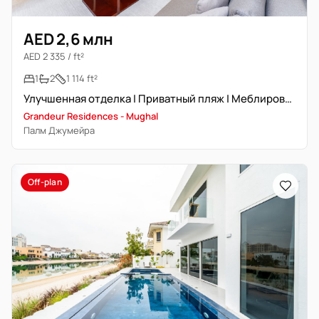
AED 2,6 млн
AED 2 335 / ft²
1
2
1 114 ft²
Улучшенная отделка | Приватный пляж | Меблирована
Grandeur Residences - Mughal
Палм Джумейра
Off-plan