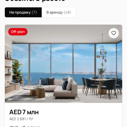
На продажу
(7)
В аренду
(48)
Off-plan
AED 7 млн
AED 2 681 / ft²