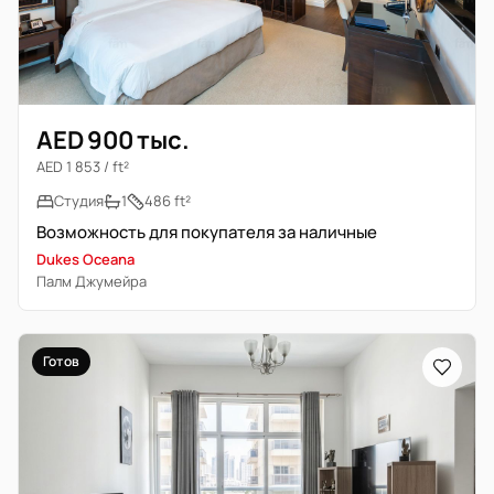
AED 900 тыс.
AED 1 853 / ft²
Студия
1
486 ft²
Возможность для покупателя за наличные
Dukes Oceana
Палм Джумейра
Готов