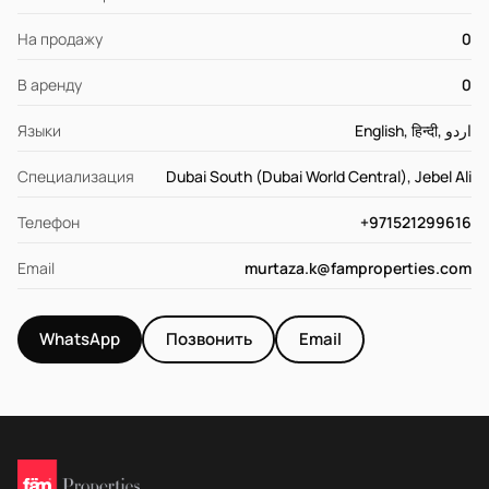
На продажу
0
В аренду
0
Языки
English, हिन्दी, اردو
Специализация
Dubai South (Dubai World Central), Jebel Ali
Телефон
+971521299616
Email
murtaza.k@famproperties.com
WhatsApp
Позвонить
Email