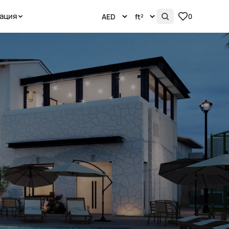
ация
0