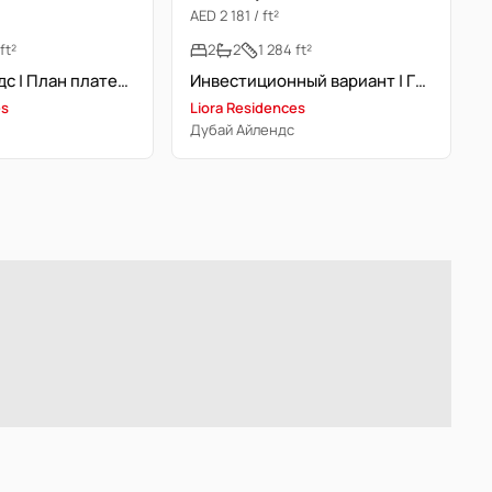
AED 2 181 / ft²
ft²
2
2
1 284 ft²
Дубай Айлендс | План платежей 50/50 | Полностью меблирована
Инвестиционный вариант | Гибкая рассрочка | Dubai Islands
es
Liora Residences
Дубай Айлендс