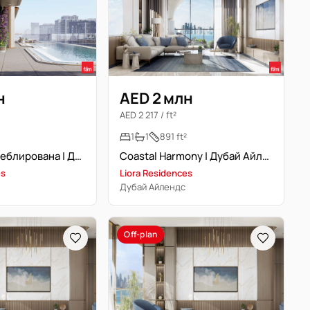
н
AED 2 млн
AED 2 217 / ft²
²
1
1
891 ft²
Полностью меблирована | Дубай Айлендс | План платежей 50/50
Coastal Harmony | Дубай Айлендс | Полностью меблирована
es
Liora Residences
Дубай Айлендс
Off-plan