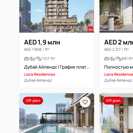
AED 1,9 млн
AED 2 мл
AED 1 868 / ft²
AED 2 217 / ft²
1
1
1 017 ft²
1
1
891 ft
Дубай Айлендс | График платежей | Полностью меблирована
Liora Residences
Liora Residenc
Дубай Айлендс
Дубай Айлендс
Off-plan
Off-plan