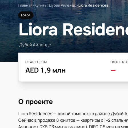
Главная
›
Купить
›
Дубай Айлендс
›
Liora Residences
Готов
Liora Residen
·
Дубай Айлендс
СТАРТ ЦЕНЫ
ПЛАН ПЛА
AED 1,9 млн
—
О проекте
Liora Residences — жилой комплекс в районе Дубай А
Сейчас в продаже 8 юнитов — квартиры с 1–2 спальня
Аэропорт DXB (13 мин на машине), DIFC (15 мин на маш