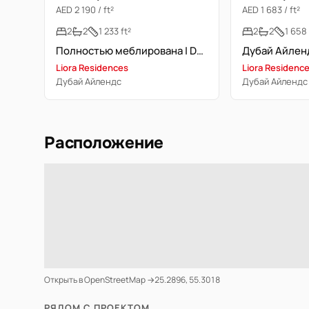
AED 2 190 / ft²
AED 1 683 / ft²
2
2
1 233 ft²
2
2
1 658 
Полностью меблирована | Dubai Islands | План платежей 50/50
Liora Residences
Liora Residenc
Дубай Айлендс
Дубай Айлендс
Расположение
Открыть в OpenStreetMap →
25.2896, 55.3018
РЯДОМ С ПРОЕКТОМ