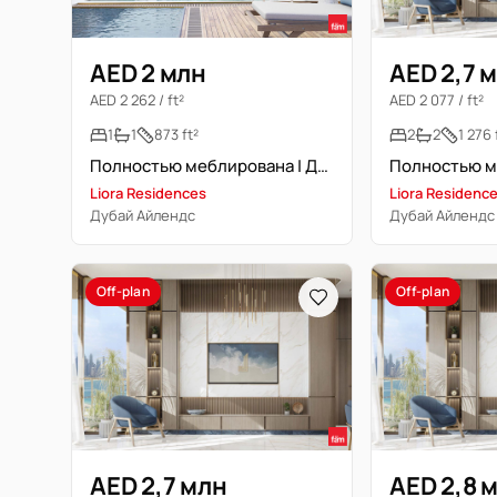
AED 2 млн
AED 2,7 
AED 2 262 / ft²
AED 2 077 / ft²
1
1
873 ft²
2
2
1 276 
Полностью меблирована | Дубай Айлендс | План платежей 50/50
Liora Residences
Liora Residenc
Дубай Айлендс
Дубай Айлендс
Off-plan
Off-plan
AED 2,7 млн
AED 2,8 