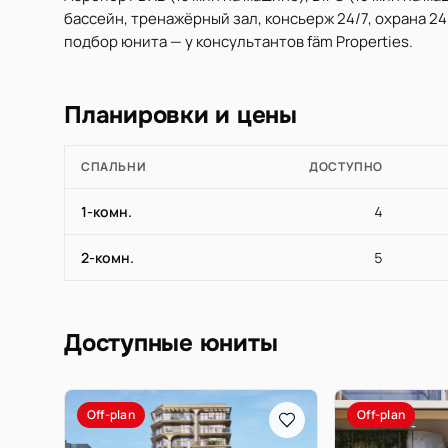
бассейн, тренажёрный зал, консьерж 24/7, охрана 24
подбор юнита — у консультантов fäm Properties.
Планировки и цены
СПАЛЬНИ
ДОСТУПНО
1-комн.
4
2-комн.
5
Доступные юниты
Off-plan
Off-plan