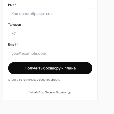
Имя
*
Телефон
*
Email
*
Получить брошюру и плана
Ответ в течение часа в рабочее время.
WhatsApp
·
Звонок
·
Видео-тур