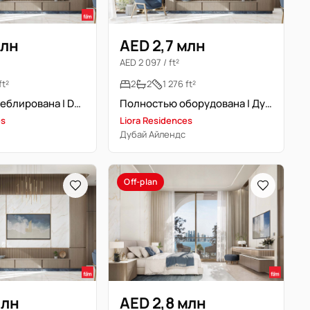
млн
AED 2,7 млн
AED 2 097 / ft²
ft²
2
2
1 276 ft²
Полностью меблирована | Dubai Islands | План оплаты 50/50
Полностью оборудована | Дубай Айлендс | Умный дом
es
Liora Residences
Дубай Айлендс
Off-plan
млн
AED 2,8 млн