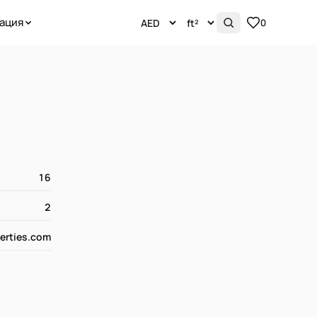
ация
0
16
2
erties.com