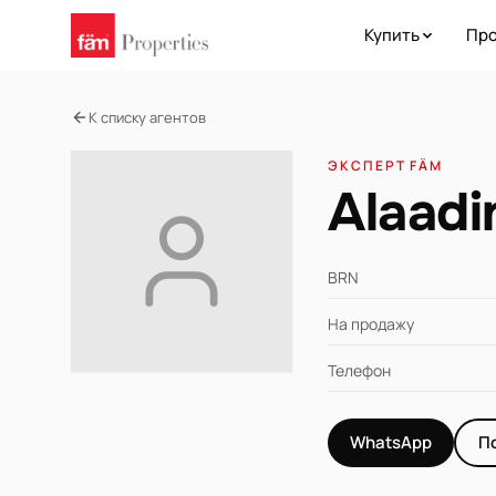
Купить
Про
К списку агентов
ЭКСПЕРТ FÄM
Alaadi
BRN
На продажу
Телефон
WhatsApp
П