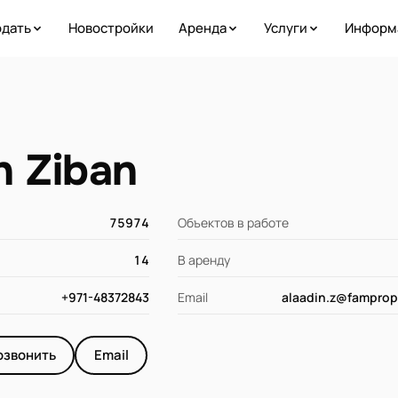
дать
Новостройки
Аренда
Услуги
Информ
n Ziban
75974
Объектов в работе
14
В аренду
+971-48372843
Email
alaadin.z@famprop
озвонить
Email