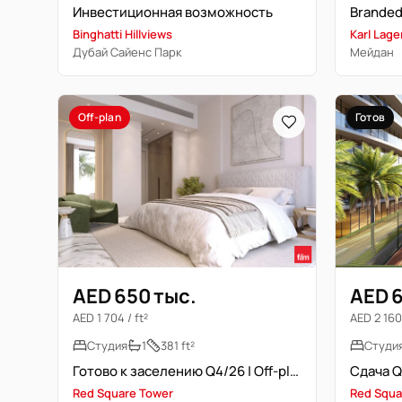
Инвестиционная возможность
Binghatti Hillviews
Karl Lager
Дубай Сайенс Парк
Мейдан
Off-plan
Готов
AED 650 тыс.
AED 6
AED 1 704 / ft²
AED 2 160 
Студия
1
381 ft²
Студи
Готово к заселению Q4/26 | Off-plan | Высокий этаж
Red Square Tower
Red Squa