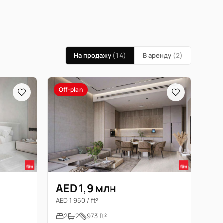
На продажу
(14)
В аренду
(2)
Off-plan
AED 1,9 млн
AED 1 950 / ft²
2
2
973 ft²