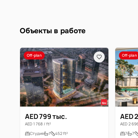
Объекты в работе
Off-plan
Off-plan
AED 799 тыс.
AED 2
AED 1 768 / ft²
AED 2 696 
Студия
1
452 ft²
7
7