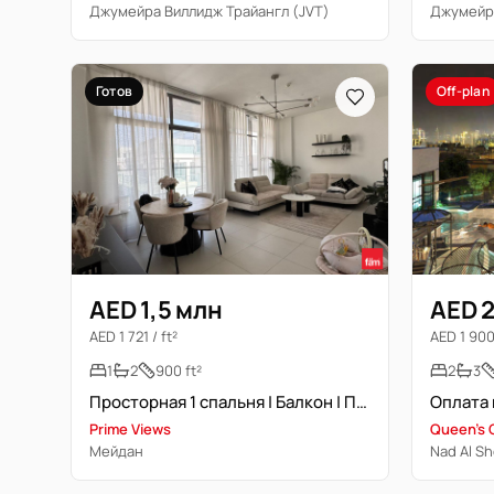
Джумейра Виллидж Трайангл (JVT)
Джумейра
Готов
Off-plan
AED 1,5 млн
AED 2
AED 1 721 / ft²
AED 1 900 
1
2
900 ft²
2
3
Просторная 1 спальня | Балкон | Прачечная
Prime Views
Queen's 
Мейдан
Nad Al S