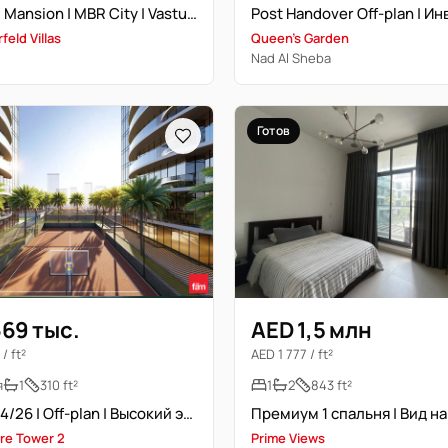
Branded Mansion | MBR City | Vastu | Off-plan
feld Villas
Queen's Garden
Nad Al Sheba
Готов
69 тыс.
AED 1,5 млн
/ ft²
AED 1 777 / ft²
я
1
310 ft²
1
2
843 ft²
Сдача Q4/26 | Off-plan | Высокий этаж
re Tower 2
Prime Views