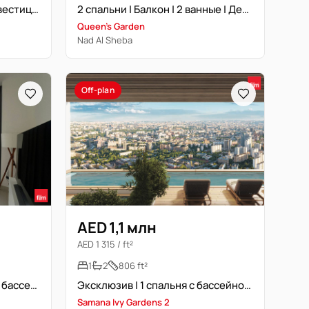
Post Handover Off-plan | Инвестиционная возможность
2 спальни | Балкон | 2 ванные | Декабрь 2026
Queen's Garden
Nad Al Sheba
Off-plan
AED 1,1 млн
AED 1 315 / ft²
1
2
806 ft²
Премиум 1 спальня | Вид на бассейн | Прачечная | 2 ванные | Балкон
Эксклюзив | 1 спальня с бассейном | Высокий этаж | Балкон
Samana Ivy Gardens 2