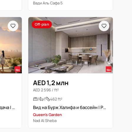
Вади Аль Сафа 5
Off-plan
AED 1,2 млн
AED 2 596 / ft²
1
1
462 ft²
Высокий этаж | Скоро передача | Вид на парк | Угловая планировка
Вид на Бурж Халифа и бассейн | Post Handover Off-plan
Queen's Garden
Nad Al Sheba