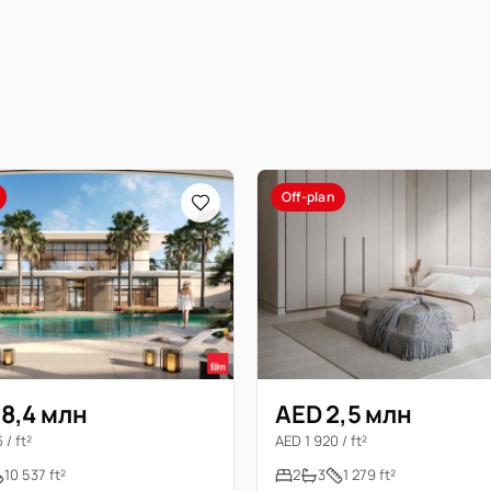
Off-plan
8,4 млн
AED 2,5 млн
/ ft²
AED 1 920 / ft²
10 537 ft²
2
3
1 279 ft²