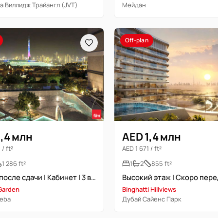
 Виллидж Трайангл (JVT)
Мейдан
Off-plan
,4 млн
AED 1,4 млн
/ ft²
AED 1 671 / ft²
1 286 ft²
1
2
855 ft²
Оплата после сдачи | Кабинет | 3 ванные | Вид на парк
Garden
Binghatti Hillviews
heba
Дубай Сайенс Парк