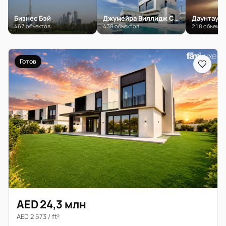
Бизнес Бэй
Джумейра Виллидж Серкл (JVC)
Даунтаун 
467 объектов
438 объектов
218 объекто
Готов
AED 24,3 млн
AED 2 573 / ft²