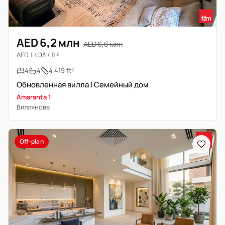
AED 6,2 млн
AED 6,6 млн
AED 1 403 / ft²
4
4
4 419 ft²
Обновленная вилла | Семейный дом
Amaranta 1
Виллянова
Off-plan