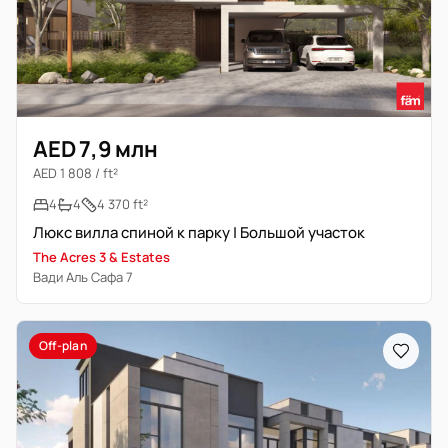
AED 7,9 млн
AED 1 808 / ft²
4
4
4 370 ft²
Люкс вилла спиной к парку | Большой участок
The Acres 3 & Estates
Вади Аль Сафа 7
Off-plan