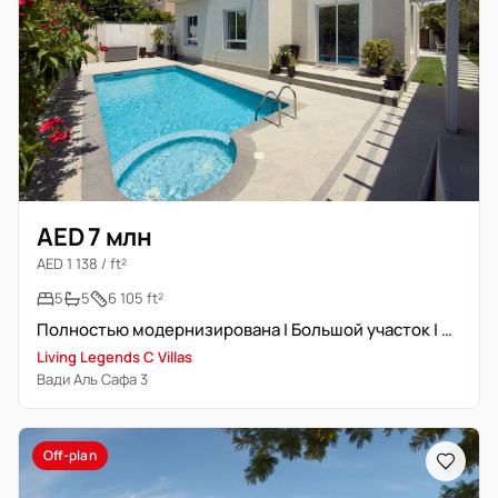
AED 7 млн
AED 1 138 / ft²
5
5
6 105 ft²
Полностью модернизирована | Большой участок | Частный бассейн | Вот
Living Legends C Villas
Вади Аль Сафа 3
Off-plan