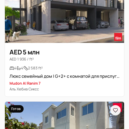
AED 5 млн
AED 1 936 / ft²
4
4
2 583 ft²
Люкс семейный дом | G+2+ с комнатой для прислуги | Премиум локация
Mudon Al Ranim 7
Аль Хебиа Сиксс
Готов