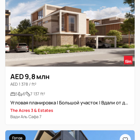
AED 9,8 млн
AED 1 378 / ft²
5
6
7 137 ft²
Угловая планировка | Большой участок | Вдали от дороги
The Acres 3 & Estates
Вади Аль Сафа 7
Готов