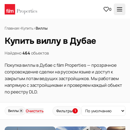
0
Главная
›
Купить
›
Виллы
Купить виллу в Дубае
Найдено
464
объектов
Покупка виллы в Дубае с fäm Properties — прозрачное
сопровождение сделки на русском языке и доступ к
закрытым лотам ведущих застройщиков. Мы работаем
напрямую с застройщиками и проверяем каждый объект
по реестру DLD.
Очистить
Фильтры
Виллы
✕
1