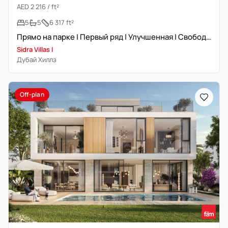
AED 2 216 / ft²
5
5
6 317 ft²
Прямо на парке | Первый ряд | Улучшенная | Свободна
Sidra Villas I
Дубай Хиллз
Off-plan