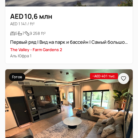
AED 10,6 млн
AED 1 141 / ft²
5
7
9 258 ft²
Первый ряд | Вид на парк и бассейн | Самый большой участок
The Valley - Farm Gardens 2
Аль Юфра 1
−AED 401 тыс.
Готов