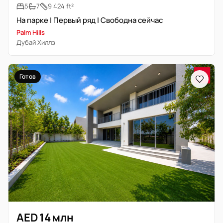
5
7
9 424 ft²
На парке | Первый ряд | Свободна сейчас
Palm Hills
Дубай Хиллз
Готов
AED 14 млн